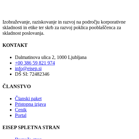
Izobraževanje, raziskovanje in razvoj na področju korporativne
skladnosti in etike ter skrb za razvoj poklica pooblaščenca za
skladnost poslovanja.
KONTAKT
Dalmatinova ulica 2, 1000 Ljubljana
+00 386 59 821 974
info@eisep.si
DŠ SI: 72482346
ČLANSTVO
Članski paket
Pristopna izjava
Cenik
Portal
EISEP SPLETNA STRAN