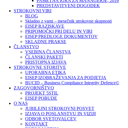
PAMETNA IGRA ZA MANAGERJE, 2016
PREDSTAVITVENI DOGODEK
STROKOVNI VIRI
BLOG
Skladno z vami – mesečnik strokovne skupnosti
EISEP RAZISKAVE
PRIPOMOČKI PRI DELU IN VIRI
EISEP PREDLOGE DOKUMENTOV
SKLADNE PRAKSE
ČLANSTVO
VSEBINA ČLANSTVA
ČLANSKI PAKETI
PRISTOPNA IZJAVA
STROKOVNE STORITVE
UPORABNA ETIKA
EISEP IZOBRAŽEVANJA ZA PODJETJA
BUCID – Business Compliance Integrity Defence©
ZAGOVORNIŠTVO
PROJEKT 5STIL
EISEP POBUDE
O NAS
JUBILEJNI STROKOVNI POSVET
IZJAVA O POSLANSTVU IN VIZIJI
ODBOR SVETOVALCEV
KONTAKT