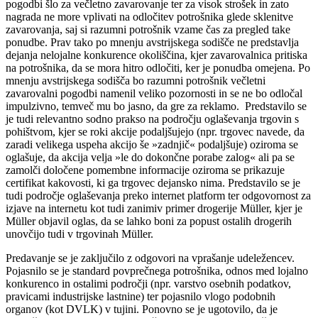
pogodbi šlo za večletno zavarovanje ter za visok strošek in zato
nagrada ne more vplivati na odločitev potrošnika glede sklenitve
zavarovanja, saj si razumni potrošnik vzame čas za pregled take
ponudbe. Prav tako po mnenju avstrijskega sodišče ne predstavlja
dejanja nelojalne konkurence okoliščina, kjer zavarovalnica pritiska
na potrošnika, da se mora hitro odločiti, ker je ponudba omejena. Po
mnenju avstrijskega sodišča bo razumni potrošnik večletni
zavarovalni pogodbi namenil veliko pozornosti in se ne bo odločal
impulzivno, temveč mu bo jasno, da gre za reklamo. Predstavilo se
je tudi relevantno sodno prakso na področju oglaševanja trgovin s
pohištvom, kjer se roki akcije podaljšujejo (npr. trgovec navede, da
zaradi velikega uspeha akcijo še »zadnjič« podaljšuje) oziroma se
oglašuje, da akcija velja »le do dokončne porabe zalog« ali pa se
zamolči določene pomembne informacije oziroma se prikazuje
certifikat kakovosti, ki ga trgovec dejansko nima. Predstavilo se je
tudi področje oglaševanja preko internet platform ter odgovornost za
izjave na internetu kot tudi zanimiv primer drogerije Müller, kjer je
Müller objavil oglas, da se lahko boni za popust ostalih drogerih
unovčijo tudi v trgovinah Müller.
Predavanje se je zaključilo z odgovori na vprašanje udeležencev.
Pojasnilo se je standard povprečnega potrošnika, odnos med lojalno
konkurenco in ostalimi področji (npr. varstvo osebnih podatkov,
pravicami industrijske lastnine) ter pojasnilo vlogo podobnih
organov (kot DVLK) v tujini. Ponovno se je ugotovilo, da je