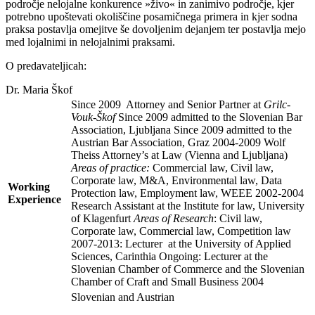
področje nelojalne konkurence »živo« in zanimivo področje, kjer
potrebno upoštevati okoliščine posamičnega primera in kjer sodna
praksa postavlja omejitve še dovoljenim dejanjem ter postavlja mejo
med lojalnimi in nelojalnimi praksami.
O predavateljicah:
Dr. Maria Škof
Since 2009 Attorney and Senior Partner at
Grilc-
Vouk-Škof
Since 2009 admitted to the Slovenian Bar
Association, Ljubljana Since 2009 admitted to the
Austrian Bar Association, Graz 2004-2009 Wolf
Theiss Attorney’s at Law (Vienna and Ljubljana)
Areas of practice:
Commercial law, Civil law,
Corporate law, M&A, Environmental law, Data
Working
Protection law, Employment law, WEEE 2002-2004
Experience
Research Assistant at the Institute for law, University
of Klagenfurt
Areas of Research
: Civil law,
Corporate law, Commercial law, Competition law
2007-2013: Lecturer at the University of Applied
Sciences, Carinthia Ongoing: Lecturer at the
Slovenian Chamber of Commerce and the Slovenian
Chamber of Craft and Small Business 2004
Slovenian and Austrian