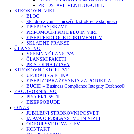
PREDSTAVITVENI DOGODEK
STROKOVNI VIRI
BLOG
Skladno z vami – mesečnik strokovne skupnosti
EISEP RAZISKAVE
PRIPOMOČKI PRI DELU IN VIRI
EISEP PREDLOGE DOKUMENTOV
SKLADNE PRAKSE
ČLANSTVO
VSEBINA ČLANSTVA
ČLANSKI PAKETI
PRISTOPNA IZJAVA
STROKOVNE STORITVE
UPORABNA ETIKA
EISEP IZOBRAŽEVANJA ZA PODJETJA
BUCID – Business Compliance Integrity Defence©
ZAGOVORNIŠTVO
PROJEKT 5STIL
EISEP POBUDE
O NAS
JUBILEJNI STROKOVNI POSVET
IZJAVA O POSLANSTVU IN VIZIJI
ODBOR SVETOVALCEV
KONTAKT