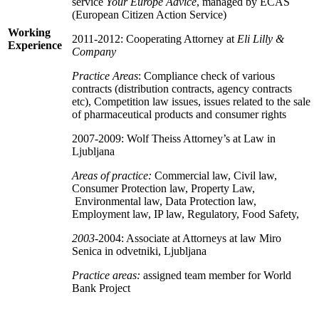
service
Your Europe Advice
, managed by ECAS
(European Citizen Action Service)
Working
2011-2012: Cooperating Attorney at
Eli Lilly &
Experience
Company
Practice Areas
: Compliance check of various
contracts (distribution contracts, agency contracts
etc), Competition law issues, issues related to the sale
of pharmaceutical products and consumer rights
2007-2009: Wolf Theiss Attorney’s at Law in
Ljubljana
Areas of practice:
Commercial law, Civil law,
Consumer Protection law, Property Law,
Environmental law, Data Protection law,
Employment law, IP law, Regulatory, Food Safety,
2003-
2004: Associate at Attorneys at law Miro
Senica in odvetniki, Ljubljana
Practice areas:
assigned team member for World
Bank Project