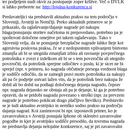
ter podjetjem nudi okvir za postopanje zoper kršitve. Več o DVLK
si lahko preberete na:
http://lojalna-konkurenca.si
Predavateljici sta predstavili aktualno prakso na tem področju v
Sloveniji, Avstriji in Nemčiji. Preko aktualnih primerov se je
prikazalo, da oglaševanje/dajanje nagrade pri nakupu
blaga/ponujanju storitev načeloma ni prepovedano, potrebno pa je
spoštovati določene omejitve pri takem oglaševanju. Tako v
Sloveniji velja, da se ponujanje brezplačne nagrade lahko šteje kot
agresivna poslovna praksa, če se z nedopustnim vplivanjem bistveno
zmanjša ali bi se utegnila zmanjšati izbira ali ravnanje povprečnega
potrošnika v zvezi z izdelkom ali bi se s tem povzročila ali utegnilo
povzročiti, da potrošnik sprejme odločitev o poslu, ki je sicer ne bi
sprejel (npr. v primeru, ko nagrada občutneje presega vrednost blaga
je sodišče odločilo, da se zamegli pravi motiv potrošnika za nakup)
ali pa če podjetje ustvari lažen vtis, da je potrošnik brez nakupa že
dobil ali bo dobil na podlagi določenega dejanja nagrado, čeprav
npr. nagrada dejansko ne obstaja ali pa je dejanje, ki ga je potrebno
opraviti, da se pridobi nagrada povezano s stroški (npr. za prevzem
nagrade je potrebno poklicati drago plačljivo številko). Predstavilo
se je tudi aktualno avstrijsko in nemško sodno prakso na področju
dajanja nagrad. Kot zanimovost bi npr. izpostavili primer, ko je
zavarovalnica v Avstriji ponujala Iphone ob sklenitvi zavarovalne
pogodbe in kjer je avstrijsko sodišče presodilo, da tovrstna nagrada
ne predstavlja dejanja nelojalne konkurence, saj je pri zavarovalni