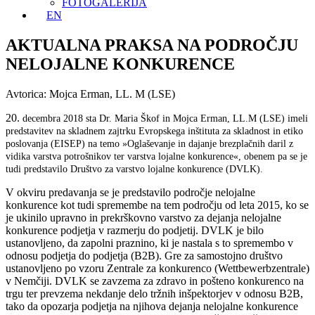
FOTOGALERIJA
EN
AKTUALNA PRAKSA NA PODROČJU
NELOJALNE KONKURENCE
Avtorica: Mojca Erman, LL. M (LSE)
20.
decembra 2018 sta Dr. Maria Škof in Mojca Erman, LL.M (LSE) imeli
predstavitev na skladnem zajtrku Evropskega inštituta za skladnost in etiko
poslovanja (EISEP) na temo »Oglaševanje in dajanje brezplačnih daril z
vidika varstva potrošnikov ter varstva lojalne konkurence«, obenem pa se je
tudi predstavilo Društvo za varstvo lojalne konkurence (DVLK).
V okviru predavanja se je predstavilo področje nelojalne
konkurence kot tudi spremembe na tem področju od leta 2015, ko se
je ukinilo upravno in prekrškovno varstvo za dejanja nelojalne
konkurence podjetja v razmerju do podjetij. DVLK je bilo
ustanovljeno, da zapolni praznino, ki je nastala s to spremembo v
odnosu podjetja do podjetja (B2B). Gre za samostojno društvo
ustanovljeno po vzoru Zentrale za konkurenco (Wettbewerbzentrale)
v Nemčiji. DVLK se zavzema za zdravo in pošteno konkurenco na
trgu ter prevzema nekdanje delo tržnih inšpektorjev v odnosu B2B,
tako da opozarja podjetja na njihova dejanja nelojalne konkurence