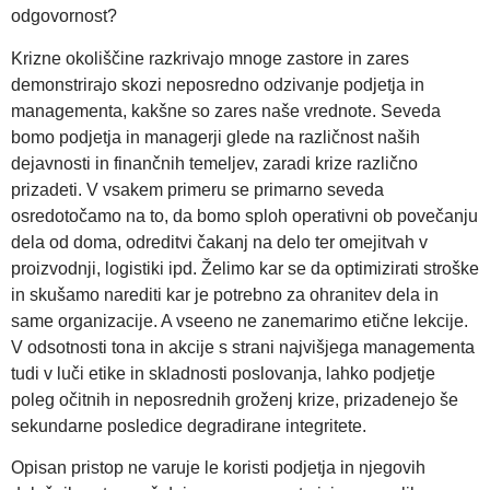
odgovornost?
Krizne okoliščine razkrivajo mnoge zastore in zares
demonstrirajo skozi neposredno odzivanje podjetja in
managementa, kakšne so zares naše vrednote. Seveda
bomo podjetja in managerji glede na različnost naših
dejavnosti in finančnih temeljev, zaradi krize različno
prizadeti. V vsakem primeru se primarno seveda
osredotočamo na to, da bomo sploh operativni ob povečanju
dela od doma, odreditvi čakanj na delo ter omejitvah v
proizvodnji, logistiki ipd. Želimo kar se da optimizirati stroške
in skušamo narediti kar je potrebno za ohranitev dela in
same organizacije. A vseeno ne zanemarimo etične lekcije.
V odsotnosti tona in akcije s strani najvišjega managementa
tudi v luči etike in skladnosti poslovanja, lahko podjetje
poleg očitnih in neposrednih groženj krize, prizadenejo še
sekundarne posledice degradirane integritete.
Opisan pristop ne varuje le koristi podjetja in njegovih