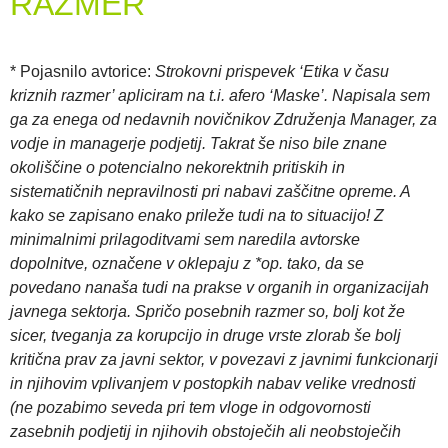
RAZMER
* Pojasnilo avtorice:
Strokovni prispevek ‘Etika v času
kriznih razmer’ apliciram na t.i. afero ‘Maske’. Napisala sem
ga za enega od nedavnih novičnikov Združenja Manager, za
vodje in managerje podjetij. Takrat še niso bile znane
okoliščine o potencialno nekorektnih pritiskih in
sistematičnih nepravilnosti pri nabavi zaščitne opreme. A
kako se zapisano enako prileže tudi na to situacijo! Z
minimalnimi prilagoditvami sem naredila avtorske
dopolnitve, označene v oklepaju z *op. tako, da se
povedano nanaša tudi na prakse v organih in organizacijah
javnega sektorja. Spričo posebnih razmer so, bolj kot že
sicer, tveganja za korupcijo in druge vrste zlorab še bolj
kritična prav za javni sektor, v povezavi z javnimi funkcionarji
in njihovim vplivanjem v postopkih nabav velike vrednosti
(ne pozabimo seveda pri tem vloge in odgovornosti
zasebnih podjetij in njihovih obstoječih ali neobstoječih