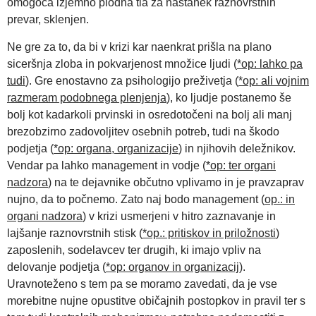
omogoča izjemno plodna tla za nastanek raznovrstnih
prevar, sklenjen.
Ne gre za to, da bi v krizi kar naenkrat prišla na plano
siceršnja zloba in pokvarjenost množice ljudi (
*op: lahko pa
tudi
). Gre enostavno za psihologijo preživetja (
*op: ali vojnim
razmeram podobnega plenjenja
), ko ljudje postanemo še
bolj kot kadarkoli prvinski in osredotočeni na bolj ali manj
brezobzirno zadovoljitev osebnih potreb, tudi na škodo
podjetja (
*op: organa, organizacije
) in njihovih deležnikov.
Vendar pa lahko management in vodje (
*op: ter organi
nadzora
) na te dejavnike občutno vplivamo in je pravzaprav
nujno, da to počnemo. Zato naj bodo management (
op.: in
organi nadzora
) v krizi usmerjeni v hitro zaznavanje in
lajšanje raznovrstnih stisk (
*op.: pritiskov in priložnosti
)
zaposlenih, sodelavcev ter drugih, ki imajo vpliv na
delovanje podjetja (
*op: organov in organizacij
).
Uravnoteženo s tem pa se moramo zavedati, da je vse
morebitne nujne opustitve običajnih postopkov in pravil ter s