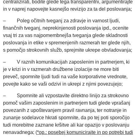
centralizirati, bodite glede tega transparentni, argumentirajte
in v naprej napovejte kasnejšo revizijo za ta del poslovanja;
– Poleg očitnih tveganj za zdravje in varnost ljudi,
finančnih tveganj, neprekinjenosti poslovanja ipd., ocenite
vsaj tri za vas najpomembnejša tveganja glede skladnosti
poslovanja in etike v spremenjenih razmerah ter glede njih,
s pomočjo strokovnih služb, sprejmite ukrepe obvladovanja;
– V raznih komunikacijah zaposlenim in partnerjem, ki
je v krizi in v razmerah družbene izolacije ne more biti
preveč, spomnite ljudi tudi na vaše korporativne vrednote,
povejte kako se vaši odzivi in ukrepi z njimi povezujejo;
– Spomnite ali vzpostavite direktno linijo za strokovno
pomoč vašim zaposlenim in partnerjem tudi glede vprašanj
povezanih z upoštevanjem pravil ravnanja, ter notranje in
zunanje sodelavce hkrati spomnite, da po tej poti sporočijo
tudi morebitne zaznane kršitve ali kar opazijo v poslovanju
nenavadnega; (
*op.: posebej komunicirajte in po potrebi tudi