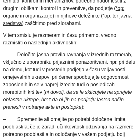
tem tudi kontrolnih mehanizmov, potrebno nadomestiti z
drugimi oblikami kontrol in preventive, da podjetje (
*op:
organe in organizacije
) in njihove deležnike (
*op: ter javna
sredstva
) zaščitimo pred zlorabami.
V tem smislu je razmeram in času primerno, vredno
razmisliti o naslednjih aktivnostih:
– Določite jasna pravila ravnanja v izrednih razmerah,
vključno z uporabniku prijaznimi ponazoritvami, npr. pri delu
na domu, kot tudi v prostorih podjetja v času veljavnosti
omejevalnih ukrepov; pri čemer spodbujajte odgovornost
zaposlenih in se v naprej izrecite tudi o posledicah
morebitnih kršitev (
ni dovolj, da se le sklicujete na sprejete
oblastne ukrepe, brez da bi jih na podjetju lasten način
prenesli v notranje akte in postopke
);
– Spremenite ali omejite po potrebi določene limite,
pooblastila; če je zaradi učinkovitosti odzivanja na razmere
potrebno pooblastila in odločanje v vašem podjetju bolj