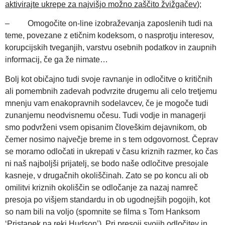
aktivirajte ukrepe za najvišjo možno zaščito žvižgačev
);
– Omogočite on-line izobraževanja zaposlenih tudi na
teme, povezane z etičnim kodeksom, o nasprotju interesov,
korupcijskih tveganjih, varstvu osebnih podatkov in zaupnih
informacij, če ga že nimate…
Bolj kot običajno tudi svoje ravnanje in odločitve o kritičnih
ali pomembnih zadevah podvrzite drugemu ali celo tretjemu
mnenju vam enakopravnih sodelavcev, če je mogoče tudi
zunanjemu neodvisnemu očesu. Tudi vodje in managerji
smo podvrženi vsem opisanim človeškim dejavnikom, ob
čemer nosimo največje breme in s tem odgovornost. Čeprav
se moramo odločati in ukrepati v času kriznih razmer, ko čas
ni naš najboljši prijatelj, se bodo naše odločitve presojale
kasneje, v drugačnih okoliščinah. Zato se po koncu ali ob
omilitvi kriznih okoliščin se odločanje za nazaj namreč
presoja po višjem standardu in ob ugodnejših pogojih, kot
so nam bili na voljo (spomnite se filma s Tom Hanksom
‘Pristanek na reki Hudson’). Pri presoji svojih odločitev in