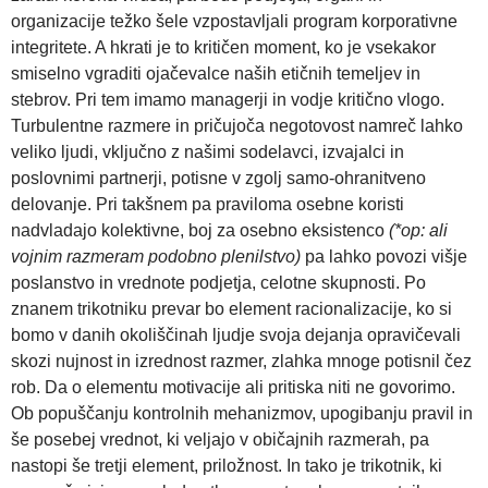
organizacije težko šele vzpostavljali program korporativne
integritete. A hkrati je to kritičen moment, ko je vsekakor
smiselno vgraditi ojačevalce naših etičnih temeljev in
stebrov. Pri tem imamo managerji in vodje kritično vlogo.
Turbulentne razmere in pričujoča negotovost namreč lahko
veliko ljudi, vključno z našimi sodelavci, izvajalci in
poslovnimi partnerji, potisne v zgolj samo-ohranitveno
delovanje. Pri takšnem pa praviloma osebne koristi
nadvladajo kolektivne, boj za osebno eksistenco
(*op: ali
vojnim razmeram podobno plenilstvo)
pa lahko povozi višje
poslanstvo in vrednote podjetja, celotne skupnosti. Po
znanem trikotniku prevar bo element racionalizacije, ko si
bomo v danih okoliščinah ljudje svoja dejanja opravičevali
skozi nujnost in izrednost razmer, zlahka mnoge potisnil čez
rob. Da o elementu motivacije ali pritiska niti ne govorimo.
Ob popuščanju kontrolnih mehanizmov, upogibanju pravil in
še posebej vrednot, ki veljajo v običajnih razmerah, pa
nastopi še tretji element, priložnost. In tako je trikotnik, ki