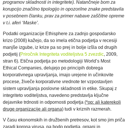
programov skladnosti in integritete). Natančneje bom za
korupcijo značilno tipologijo in opozorilne znake predstavila
v posebnem članku, prav za primer nabave zaščitne opreme
v t.i. aferi ‘Maske’.
Podatki organizacije Ethisphere za zadnjo gospodarsko
krizo (2008) kažejo, da so imela etična podjetja v recesiji
manjše izgube, iz krize pa so prej in bolje izšla od drugih
podjetij (
Priročnik Integriteta voditeljstva 5 zvezdic
, 2009,
stran 6). Etična podjetja po metodologiji World’s Most
Ethical Companies, delujejo po principih dobrega
korporativnega upravljanja, imajo urejene in učinkovite
procese, živeče korporativne vrednote ter vzpostavljen
sistem upravljanja poslovne skladnosti in etike. Skupaj z
integriteto voditeljstva, navedeno predstavlja ključne
dejavnike trdnosti in odpornosti podjetja
(*op: ali katerekoli
druge organizacije ali organa)
tudi v kriznih razmerah.
V času ekonomskih in družbenih pretresov, kot smo jim priča
zaradi korona virusa, pa bodo podjetja, organi in