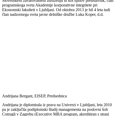
Slovenskem zavarovalnem združenju in kot njihov predstavnik, član
programskega sveta Akademije korporativne integritete pri
Ekonomski fakulteti v Ljubljani. Od oktobra 2013 je bil 4 leta tudi
član nadzornega sveta javne delniške družbe Luka Koper, d.d.
Andrijana Bergant, EISEP, Predsednica
Andrijana je diplomirala iz prava na Univerzi v Ljubljani, leta 2010
pa je zaključila podiplomski študij managementa na poslovni šoli
Cotrugli v Zagrebu (Executive MBA program, akreditiran s strani