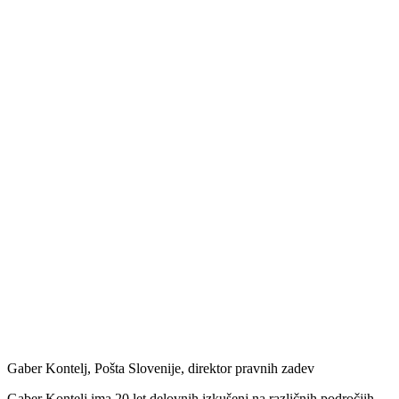
Gaber Kontelj, Pošta Slovenije, direktor pravnih zadev
Gaber Kontelj ima 20 let delovnih izkušenj na različnih področjih