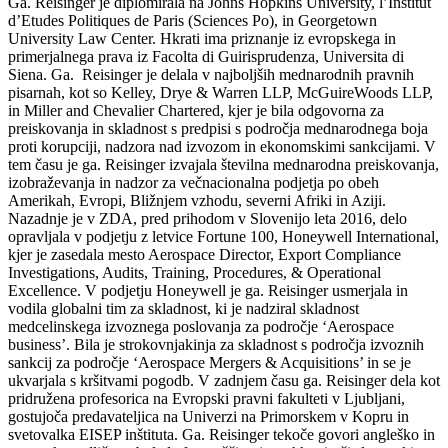
Ga. Reisinger je diplomirala na Johns Hopkins University, l’Institut
d’Etudes Politiques de Paris (Sciences Po), in Georgetown
University Law Center. Hkrati ima priznanje iz evropskega in
primerjalnega prava iz Facolta di Guirisprudenza, Universita di
Siena. Ga. Reisinger je delala v najboljših mednarodnih pravnih
pisarnah, kot so Kelley, Drye & Warren LLP, McGuireWoods LLP,
in Miller and Chevalier Chartered, kjer je bila odgovorna za
preiskovanja in skladnost s predpisi s področja mednarodnega boja
proti korupciji, nadzora nad izvozom in ekonomskimi sankcijami. V
tem času je ga. Reisinger izvajala številna mednarodna preiskovanja,
izobraževanja in nadzor za večnacionalna podjetja po obeh
Amerikah, Evropi, Bližnjem vzhodu, severni Afriki in Aziji.
Nazadnje je v ZDA, pred prihodom v Slovenijo leta 2016, delo
opravljala v podjetju z letvice Fortune 100, Honeywell International,
kjer je zasedala mesto Aerospace Director, Export Compliance
Investigations, Audits, Training, Procedures, & Operational
Excellence. V podjetju Honeywell je ga. Reisinger usmerjala in
vodila globalni tim za skladnost, ki je nadziral skladnost
medcelinskega izvoznega poslovanja za področje ‘Aerospace
business’. Bila je strokovnjakinja za skladnost s področja izvoznih
sankcij za področje ‘Aerospace Mergers & Acquisitions’ in se je
ukvarjala s kršitvami pogodb. V zadnjem času ga. Reisinger dela kot
pridružena profesorica na Evropski pravni fakulteti v Ljubljani,
gostujoča predavateljica na Univerzi na Primorskem v Kopru in
svetovalka EISEP inštituta. Ga. Reisinger tekoče govori angleško in