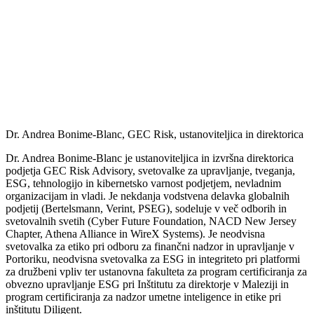
Dr. Andrea Bonime-Blanc, GEC Risk, ustanoviteljica in direktorica
Dr. Andrea Bonime-Blanc je ustanoviteljica in izvršna direktorica
podjetja GEC Risk Advisory, svetovalke za upravljanje, tveganja,
ESG, tehnologijo in kibernetsko varnost podjetjem, nevladnim
organizacijam in vladi. Je nekdanja vodstvena delavka globalnih
podjetij (Bertelsmann, Verint, PSEG), sodeluje v več odborih in
svetovalnih svetih (Cyber Future Foundation, NACD New Jersey
Chapter, Athena Alliance in WireX Systems). Je neodvisna
svetovalka za etiko pri odboru za finančni nadzor in upravljanje v
Portoriku, neodvisna svetovalka za ESG in integriteto pri platformi
za družbeni vpliv ter ustanovna fakulteta za program certificiranja za
obvezno upravljanje ESG pri Inštitutu za direktorje v Maleziji in
program certificiranja za nadzor umetne inteligence in etike pri
inštitutu Diligent.