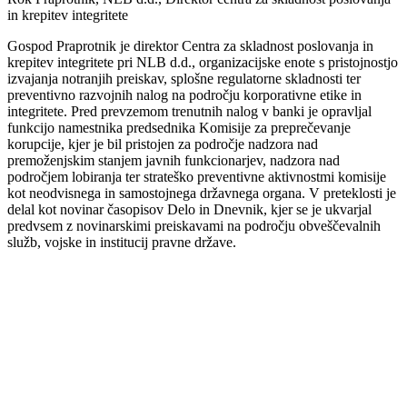
in krepitev integritete
Gospod Praprotnik je direktor Centra za skladnost poslovanja in
krepitev integritete pri NLB d.d., organizacijske enote s pristojnostjo
izvajanja notranjih preiskav, splošne regulatorne skladnosti ter
preventivno razvojnih nalog na področju korporativne etike in
integritete. Pred prevzemom trenutnih nalog v banki je opravljal
funkcijo namestnika predsednika Komisije za preprečevanje
korupcije, kjer je bil pristojen za področje nadzora nad
premoženjskim stanjem javnih funkcionarjev, nadzora nad
področjem lobiranja ter strateško preventivne aktivnostmi komisije
kot neodvisnega in samostojnega državnega organa. V preteklosti je
delal kot novinar časopisov Delo in Dnevnik, kjer se je ukvarjal
predvsem z novinarskimi preiskavami na področju obveščevalnih
služb, vojske in institucij pravne države.