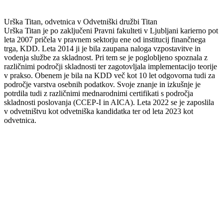
Urška Titan, odvetnica v Odvetniški družbi Titan
Urška Titan je po zaključeni Pravni fakulteti v Ljubljani karierno pot
leta 2007 pričela v pravnem sektorju ene od institucij finančnega
trga, KDD. Leta 2014 ji je bila zaupana naloga vzpostavitve in
vodenja službe za skladnost. Pri tem se je poglobljeno spoznala z
različnimi področji skladnosti ter zagotovljala implementacijo teorije
v prakso. Obenem je bila na KDD več kot 10 let odgovorna tudi za
področje varstva osebnih podatkov. Svoje znanje in izkušnje je
potrdila tudi z različnimi mednarodnimi certifikati s področja
skladnosti poslovanja (CCEP-I in AICA). Leta 2022 se je zaposlila
v odvetništvu kot odvetniška kandidatka ter od leta 2023 kot
odvetnica.