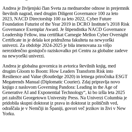
Andrea je življenjski član Sveta za mednarodne odnose in prejemnik
številnih nagrad, med drugim Diligent Governance 100 za leto
2023, NACD Directorship 100 za leto 2022, Cyber Future
Foundation Futurist of the Year 2019 in DCRO Institute’s 2018 Risk
Governance Exemplar Award. Je štipendistka NACD Governance
Leadership Fellow, ima certifikat Carnegie Mellon Cyber Oversight
Certificate in je delala kot pridružena fakulteta na newyorški
univerzi. Za obdobje 2024-2025 je bila imenovana za višjo
nerezidenčno gostujočo raziskovalko pri Centru za globalne zadeve
na newyorški univerzi.
Andrea je globalna govornica in avtorica številnih knjig, med
drugim Gloom to Boom: How Leaders Transform Risk into
Resilience and Value (Routledge 2020) in letnega priročnika ESGT
Megatrends Manual (Diplomatic Courier). Zdaj pripravlja novo
knjigo z naslovom Governing Pandora: Leading in the Age of
Generative AI and Exponential Technology“, ki bo izšla leta 2025
pri založbi Georgetown University Press. Na Univerzi Columbia je
pridobila skupni doktorat iz prava in doktorat iz političnih ved,
odraščala je v Nemčiji in Španiji, govori več jezikov in živi v New
Yorku.