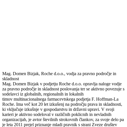
Mag. Domen Bizjak, Roche d.o.o., vodja za pravno področje in
skladnost
Mag. Domen Bizjak v podjetju Roche d.o.o. opravlja naloge vodje
za pravno področje in skladnost poslovanja ter se aktivno povezuje s
sodelavci iz globalnih, regionalnih in lokalnih
timov multinacionalnega farmacevtskega podjetja F. Hoffman-La
Roche. Ima več kot 20 let izkušenj na področju prava in skladnosti,
ki vključuje izkušnje v gospodarstvu in državni upravi. V svoji
karieri je aktivno sodeloval v različnih poklicnih in nevladnih
organizacijah, je avtor številnih strokovnih člankov, za svoje delo pa
je leta 2011 prejel priznanje mladi pravnik s strani Zveze društev