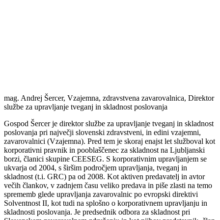
mag. Andrej Šercer, Vzajemna, zdravstvena zavarovalnica, Direktor
službe za upravljanje tveganj in skladnost poslovanja
Gospod Šercer je direktor službe za upravljanje tveganj in skladnost
poslovanja pri največji slovenski zdravstveni, in edini vzajemni,
zavarovalnici (Vzajemna). Pred tem je skoraj enajst let služboval kot
korporativni pravnik in pooblaščenec za skladnost na Ljubljanski
borzi, članici skupine CEESEG. S korporativnim upravljanjem se
ukvarja od 2004, s širšim področjem upravljanja, tveganj in
skladnost (t.i. GRC) pa od 2008. Kot aktiven predavatelj in avtor
večih člankov, v zadnjem času veliko predava in piše zlasti na temo
sprememb glede upravljanja zavarovalnic po evropski direktivi
Solventnost II, kot tudi na splošno o korporativnem upravljanju in
skladnosti poslovanja. Je predsednik odbora za skladnost pri