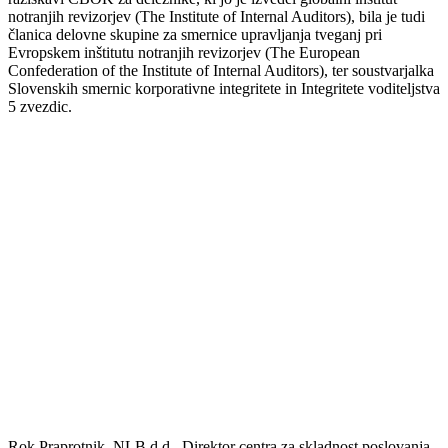
notranjih revizorjev (The Institute of Internal Auditors), bila je tudi
članica delovne skupine za smernice upravljanja tveganj pri
Evropskem inštitutu notranjih revizorjev (The European
Confederation of the Institute of Internal Auditors), ter soustvarjalka
Slovenskih smernic korporativne integritete in Integritete voditeljstva
5 zvezdic.
Rok Praprotnik, NLB d.d., Direktor centra za skladnost poslovanja