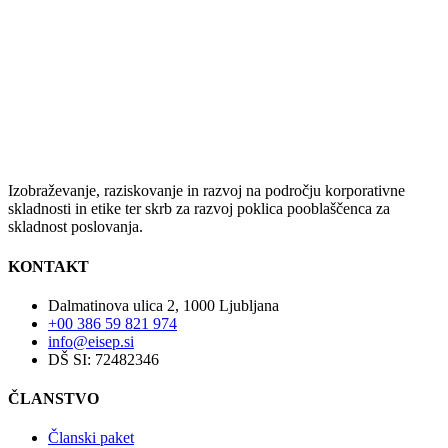
Izobraževanje, raziskovanje in razvoj na področju korporativne
skladnosti in etike ter skrb za razvoj poklica pooblaščenca za
skladnost poslovanja.
KONTAKT
Dalmatinova ulica 2, 1000 Ljubljana
+00 386 59 821 974
info@eisep.si
DŠ SI: 72482346
ČLANSTVO
Članski paket