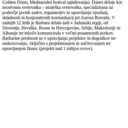
Golden Drum, Mednarodni festival oglaševanja). Danes deluje kot
neodvisna svetovalka – strateška svetovalka, specializirana za
področje javnih zadev, regulatorjev in upravljanja vprašanj,
skladnosti in korporativnih komunikacij pri Aurora Borealis. V
zadnjih 12 letih je Barbara delala tudi v Jadranski regiji, od
Slovenije, Hrvaške, Bosne in Hercegovine, Srbije, Makedonije in
Albanije ter tekoče komunicirala v večini posameznih jezikov.
Barbarine prednosti so v upravljanju projektov in dogodkov ter
nadzorovanju, vključno s projektiranjem in načrtovanjem ter
upravljanjem financ (projekti nad 1 milijon evrov).