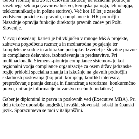
zasebnega sektorja (zavarovalništvo, kemijska panoga, tehnologija,
telekomunikacije in poštne storitve). Več kot 16 let je zasedal
vodstvene pozicije na pravnih, compliance in HR področjih.
Nazadnje opravlja funkcijo direktorja pravnih zadev pri Pošti
Slovenije.
V svoji dosedanji karieri je bil vključen v mnoge M&A projekte,
zahtevna pogodbena razmerja in mednarodna pogajanja ter
kompleksne sodne in arbitražne postopke. Izvedel je številne pravne
in compliance delavnice, izobraževanja in predstavitve. Pri
multinacionalki Siemens -pionirju compliance sistemov- je kot
regionalni vodja compliance organizacije za osem držav jadranske
regije pridobil specialna znanja in izkušnje na glavnih področjih
skladnosti poslovanja (boj proti korupciji, konflikt interesov,
preprečevanje pranja denarja in financiranja terorizma, konkurenčno
pravo, notranje informacije in varstvo osebnih podatkov).
Gaber je diplomiral iz prava in poslovnih ved (Executive MBA). Pri
delu tekoče uporablja angleški, hrvaški, slovenski, srbski in španski
jezik. Sporazumeva se tudi v italijanščini.