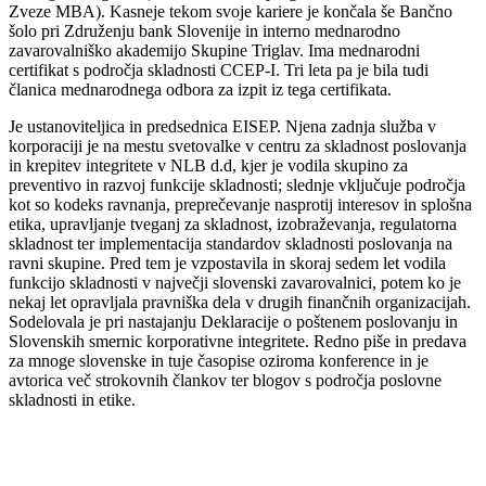
Zveze MBA). Kasneje tekom svoje kariere je končala še Bančno
šolo pri Združenju bank Slovenije in interno mednarodno
zavarovalniško akademijo Skupine Triglav. Ima mednarodni
certifikat s področja skladnosti CCEP-I. Tri leta pa je bila tudi
članica mednarodnega odbora za izpit iz tega certifikata.
Je ustanoviteljica in predsednica EISEP. Njena zadnja služba v
korporaciji je na mestu svetovalke v centru za skladnost poslovanja
in krepitev integritete v NLB d.d, kjer je vodila skupino za
preventivo in razvoj funkcije skladnosti; slednje vključuje področja
kot so kodeks ravnanja, preprečevanje nasprotij interesov in splošna
etika, upravljanje tveganj za skladnost, izobraževanja, regulatorna
skladnost ter implementacija standardov skladnosti poslovanja na
ravni skupine. Pred tem je vzpostavila in skoraj sedem let vodila
funkcijo skladnosti v največji slovenski zavarovalnici, potem ko je
nekaj let opravljala pravniška dela v drugih finančnih organizacijah.
Sodelovala je pri nastajanju Deklaracije o poštenem poslovanju in
Slovenskih smernic korporativne integritete. Redno piše in predava
za mnoge slovenske in tuje časopise oziroma konference in je
avtorica več strokovnih člankov ter blogov s področja poslovne
skladnosti in etike.