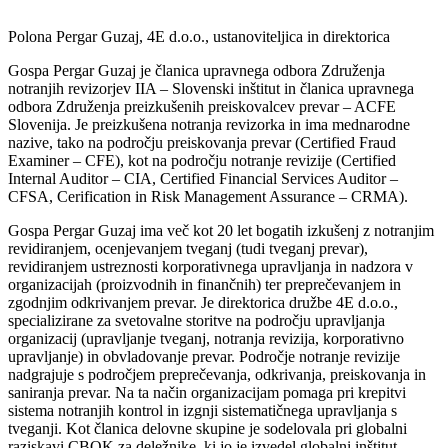
Polona Pergar Guzaj, 4E d.o.o., ustanoviteljica in direktorica
Gospa Pergar Guzaj je članica upravnega odbora Združenja
notranjih revizorjev IIA – Slovenski inštitut in članica upravnega
odbora Združenja preizkušenih preiskovalcev prevar – ACFE
Slovenija. Je preizkušena notranja revizorka in ima mednarodne
nazive, tako na področju preiskovanja prevar (Certified Fraud
Examiner – CFE), kot na področju notranje revizije (Certified
Internal Auditor – CIA, Certified Financial Services Auditor –
CFSA, Cerification in Risk Management Assurance – CRMA).
Gospa Pergar Guzaj ima več kot 20 let bogatih izkušenj z notranjim
revidiranjem, ocenjevanjem tveganj (tudi tveganj prevar),
revidiranjem ustreznosti korporativnega upravljanja in nadzora v
organizacijah (proizvodnih in finančnih) ter preprečevanjem in
zgodnjim odkrivanjem prevar. Je direktorica družbe 4E d.o.o.,
specializirane za svetovalne storitve na področju upravljanja
organizacij (upravljanje tveganj, notranja revizija, korporativno
upravljanje) in obvladovanje prevar. Področje notranje revizije
nadgrajuje s področjem preprečevanja, odkrivanja, preiskovanja in
saniranja prevar. Na ta način organizacijam pomaga pri krepitvi
sistema notranjih kontrol in izgnji sistematičnega upravljanja s
tveganji. Kot članica delovne skupine je sodelovala pri globalni
raziskavi CBOK za deležnike, ki jo je izvedel globalni inštitut