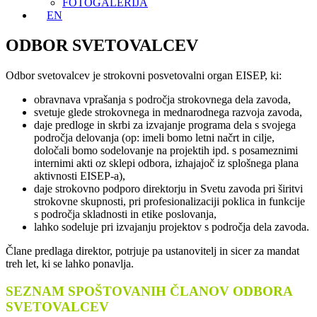
FOTOGALERIJA
EN
ODBOR SVETOVALCEV
Odbor svetovalcev je strokovni posvetovalni organ EISEP, ki:
obravnava vprašanja s področja strokovnega dela zavoda,
svetuje glede strokovnega in mednarodnega razvoja zavoda,
daje predloge in skrbi za izvajanje programa dela s svojega
področja delovanja (op: imeli bomo letni načrt in cilje,
določali bomo sodelovanje na projektih ipd. s posameznimi
internimi akti oz sklepi odbora, izhajajoč iz splošnega plana
aktivnosti EISEP-a),
daje strokovno podporo direktorju in Svetu zavoda pri širitvi
strokovne skupnosti, pri profesionalizaciji poklica in funkcije
s področja skladnosti in etike poslovanja,
lahko sodeluje pri izvajanju projektov s področja dela zavoda.
Člane predlaga direktor, potrjuje pa ustanovitelj in sicer za mandat
treh let, ki se lahko ponavlja.
SEZNAM SPOŠTOVANIH ČLANOV ODBORA
SVETOVALCEV