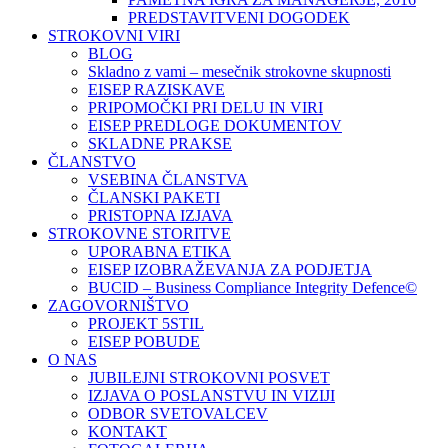
PREDSTAVITVENI DOGODEK
STROKOVNI VIRI
BLOG
Skladno z vami – mesečnik strokovne skupnosti
EISEP RAZISKAVE
PRIPOMOČKI PRI DELU IN VIRI
EISEP PREDLOGE DOKUMENTOV
SKLADNE PRAKSE
ČLANSTVO
VSEBINA ČLANSTVA
ČLANSKI PAKETI
PRISTOPNA IZJAVA
STROKOVNE STORITVE
UPORABNA ETIKA
EISEP IZOBRAŽEVANJA ZA PODJETJA
BUCID – Business Compliance Integrity Defence©
ZAGOVORNIŠTVO
PROJEKT 5STIL
EISEP POBUDE
O NAS
JUBILEJNI STROKOVNI POSVET
IZJAVA O POSLANSTVU IN VIZIJI
ODBOR SVETOVALCEV
KONTAKT