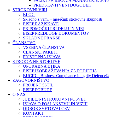
PAMETNA IGRA ZA MANAGERJE, 2016
PREDSTAVITVENI DOGODEK
STROKOVNI VIRI
BLOG
Skladno z vami – mesečnik strokovne skupnosti
EISEP RAZISKAVE
PRIPOMOČKI PRI DELU IN VIRI
EISEP PREDLOGE DOKUMENTOV
SKLADNE PRAKSE
ČLANSTVO
VSEBINA ČLANSTVA
ČLANSKI PAKETI
PRISTOPNA IZJAVA
STROKOVNE STORITVE
UPORABNA ETIKA
EISEP IZOBRAŽEVANJA ZA PODJETJA
BUCID – Business Compliance Integrity Defence©
ZAGOVORNIŠTVO
PROJEKT 5STIL
EISEP POBUDE
O NAS
JUBILEJNI STROKOVNI POSVET
IZJAVA O POSLANSTVU IN VIZIJI
ODBOR SVETOVALCEV
KONTAKT