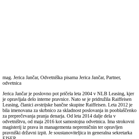
mag. Jerica Jančar, Odvetniška pisarna Jerica Jančar, Partner,
odvetnica
Jerica Jančar je poslovno pot pričela leta 2004 v NLB Leasing, kjer
je opravljala delo interne pravnice. Nato se je pridružila Raiffeisen
Leasing, članici avstrijske bančne skupine Raiffeisen. Leta 2012 je
bila imenovana za skrbnico za skladnost poslovanja in pooblaščenko
za preprečevanja pranja denarja. Od leta 2014 dalje dela v
odvetništvu, od maja 2016 kot samostojna odvetnica. Ima strokovni
magisterij iz prava in managementa nepremičnin ter opravljen
pravniški državni izpit. Je soustanoviteljica in generalna sekretarka
EISEP.