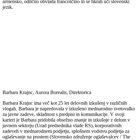
armensko, odlično obvlada francoščino in se hkrati uči slovenski
jezik.
Barbara Krajnc, Aurora Borealis, Direktorica
Barbara Krajnc ima več kot 25 let delovnih izkušenj v različnih
vlogah. Barbara je napredovala v izkušeno mednarodno svetovalko
za javne zadeve, skladnost s predpisi in komunikacije. V svoji
karieri je Barbara pridobila obsežno znanje in izkušnje z delom v
javnem sektorju (Urad predsednika vlade RS), korporativnih
zadeveh v mednarodnem podjetju, splošnem vodstvu podjetja za
oglaševanje na prostem (Slovensko združenje oglaševalcev / The