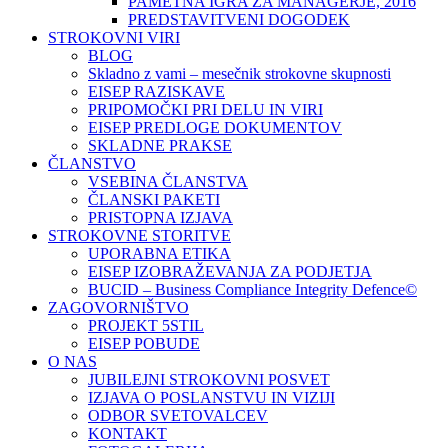
PAMETNA IGRA ZA MANAGERJE, 2016
PREDSTAVITVENI DOGODEK
STROKOVNI VIRI
BLOG
Skladno z vami – mesečnik strokovne skupnosti
EISEP RAZISKAVE
PRIPOMOČKI PRI DELU IN VIRI
EISEP PREDLOGE DOKUMENTOV
SKLADNE PRAKSE
ČLANSTVO
VSEBINA ČLANSTVA
ČLANSKI PAKETI
PRISTOPNA IZJAVA
STROKOVNE STORITVE
UPORABNA ETIKA
EISEP IZOBRAŽEVANJA ZA PODJETJA
BUCID – Business Compliance Integrity Defence©
ZAGOVORNIŠTVO
PROJEKT 5STIL
EISEP POBUDE
O NAS
JUBILEJNI STROKOVNI POSVET
IZJAVA O POSLANSTVU IN VIZIJI
ODBOR SVETOVALCEV
KONTAKT