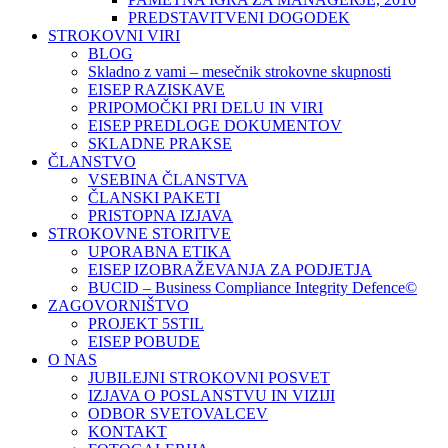
PREDSTAVITVENI DOGODEK
STROKOVNI VIRI
BLOG
Skladno z vami – mesečnik strokovne skupnosti
EISEP RAZISKAVE
PRIPOMOČKI PRI DELU IN VIRI
EISEP PREDLOGE DOKUMENTOV
SKLADNE PRAKSE
ČLANSTVO
VSEBINA ČLANSTVA
ČLANSKI PAKETI
PRISTOPNA IZJAVA
STROKOVNE STORITVE
UPORABNA ETIKA
EISEP IZOBRAŽEVANJA ZA PODJETJA
BUCID – Business Compliance Integrity Defence©
ZAGOVORNIŠTVO
PROJEKT 5STIL
EISEP POBUDE
O NAS
JUBILEJNI STROKOVNI POSVET
IZJAVA O POSLANSTVU IN VIZIJI
ODBOR SVETOVALCEV
KONTAKT