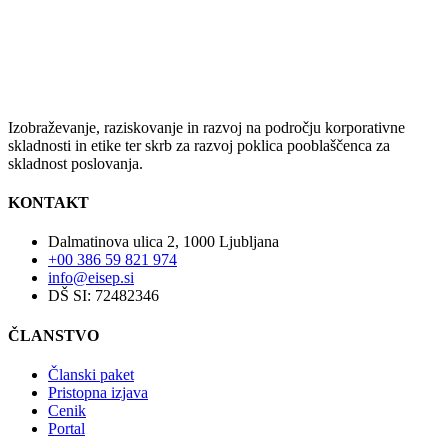
Izobraževanje, raziskovanje in razvoj na področju korporativne
skladnosti in etike ter skrb za razvoj poklica pooblaščenca za
skladnost poslovanja.
KONTAKT
Dalmatinova ulica 2, 1000 Ljubljana
+00 386 59 821 974
info@eisep.si
DŠ SI: 72482346
ČLANSTVO
Članski paket
Pristopna izjava
Cenik
Portal