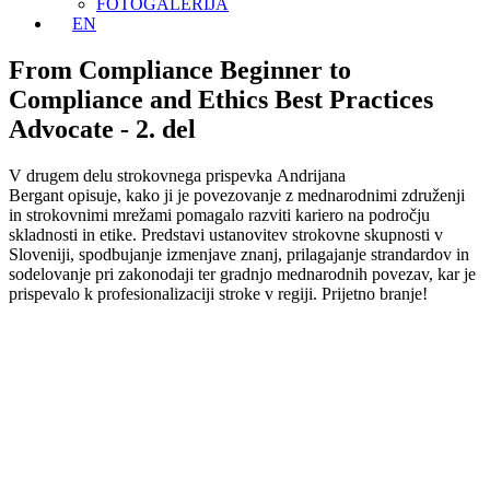
FOTOGALERIJA
EN
From Compliance Beginner to
Compliance and Ethics Best Practices
Advocate - 2. del
V drugem delu
strokovnega
prispevka
Andrijana
Bergant
opisuje
,
kako
ji je povezovanje z mednarodnimi združenji
in strokovnimi mrežami pomagalo razviti kariero na področju
skladnosti in etike. Predstavi ustanovitev strokovne skupnosti v
Sloveniji, spodbujanje izmenjave znanj, prilagajanje strandardov in
sodelovanje pri zakonodaji ter gradnjo mednarodnih povezav, kar je
prispevalo k profesionalizaciji stroke v regiji. Prijetno branje!