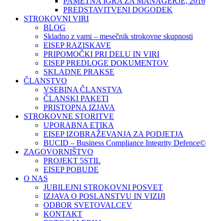
PAMETNA IGRA ZA MANAGERJE, 2016
PREDSTAVITVENI DOGODEK
STROKOVNI VIRI
BLOG
Skladno z vami – mesečnik strokovne skupnosti
EISEP RAZISKAVE
PRIPOMOČKI PRI DELU IN VIRI
EISEP PREDLOGE DOKUMENTOV
SKLADNE PRAKSE
ČLANSTVO
VSEBINA ČLANSTVA
ČLANSKI PAKETI
PRISTOPNA IZJAVA
STROKOVNE STORITVE
UPORABNA ETIKA
EISEP IZOBRAŽEVANJA ZA PODJETJA
BUCID – Business Compliance Integrity Defence©
ZAGOVORNIŠTVO
PROJEKT 5STIL
EISEP POBUDE
O NAS
JUBILEJNI STROKOVNI POSVET
IZJAVA O POSLANSTVU IN VIZIJI
ODBOR SVETOVALCEV
KONTAKT