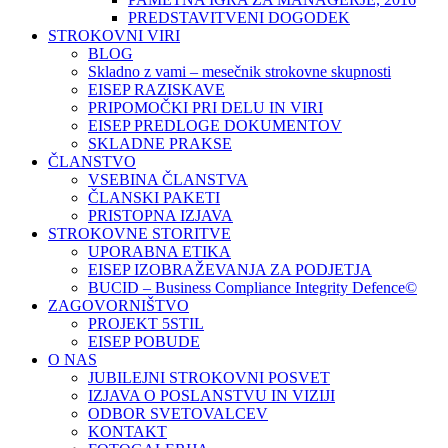
PREDSTAVITVENI DOGODEK
STROKOVNI VIRI
BLOG
Skladno z vami – mesečnik strokovne skupnosti
EISEP RAZISKAVE
PRIPOMOČKI PRI DELU IN VIRI
EISEP PREDLOGE DOKUMENTOV
SKLADNE PRAKSE
ČLANSTVO
VSEBINA ČLANSTVA
ČLANSKI PAKETI
PRISTOPNA IZJAVA
STROKOVNE STORITVE
UPORABNA ETIKA
EISEP IZOBRAŽEVANJA ZA PODJETJA
BUCID – Business Compliance Integrity Defence©
ZAGOVORNIŠTVO
PROJEKT 5STIL
EISEP POBUDE
O NAS
JUBILEJNI STROKOVNI POSVET
IZJAVA O POSLANSTVU IN VIZIJI
ODBOR SVETOVALCEV
KONTAKT