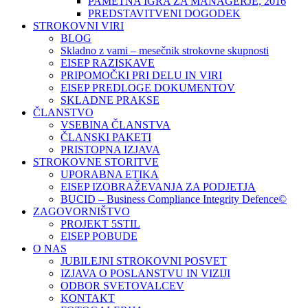
PAMETNA IGRA ZA MANAGERJE, 2016
PREDSTAVITVENI DOGODEK
STROKOVNI VIRI
BLOG
Skladno z vami – mesečnik strokovne skupnosti
EISEP RAZISKAVE
PRIPOMOČKI PRI DELU IN VIRI
EISEP PREDLOGE DOKUMENTOV
SKLADNE PRAKSE
ČLANSTVO
VSEBINA ČLANSTVA
ČLANSKI PAKETI
PRISTOPNA IZJAVA
STROKOVNE STORITVE
UPORABNA ETIKA
EISEP IZOBRAŽEVANJA ZA PODJETJA
BUCID – Business Compliance Integrity Defence©
ZAGOVORNIŠTVO
PROJEKT 5STIL
EISEP POBUDE
O NAS
JUBILEJNI STROKOVNI POSVET
IZJAVA O POSLANSTVU IN VIZIJI
ODBOR SVETOVALCEV
KONTAKT