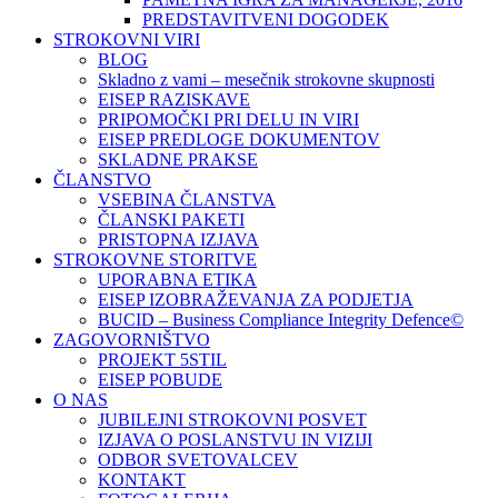
PREDSTAVITVENI DOGODEK
STROKOVNI VIRI
BLOG
Skladno z vami – mesečnik strokovne skupnosti
EISEP RAZISKAVE
PRIPOMOČKI PRI DELU IN VIRI
EISEP PREDLOGE DOKUMENTOV
SKLADNE PRAKSE
ČLANSTVO
VSEBINA ČLANSTVA
ČLANSKI PAKETI
PRISTOPNA IZJAVA
STROKOVNE STORITVE
UPORABNA ETIKA
EISEP IZOBRAŽEVANJA ZA PODJETJA
BUCID – Business Compliance Integrity Defence©
ZAGOVORNIŠTVO
PROJEKT 5STIL
EISEP POBUDE
O NAS
JUBILEJNI STROKOVNI POSVET
IZJAVA O POSLANSTVU IN VIZIJI
ODBOR SVETOVALCEV
KONTAKT