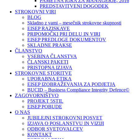
PAMETNA IGRA ZA MANAGERJE, 2016
PREDSTAVITVENI DOGODEK
STROKOVNI VIRI
BLOG
Skladno z vami – mesečnik strokovne skupnosti
EISEP RAZISKAVE
PRIPOMOČKI PRI DELU IN VIRI
EISEP PREDLOGE DOKUMENTOV
SKLADNE PRAKSE
ČLANSTVO
VSEBINA ČLANSTVA
ČLANSKI PAKETI
PRISTOPNA IZJAVA
STROKOVNE STORITVE
UPORABNA ETIKA
EISEP IZOBRAŽEVANJA ZA PODJETJA
BUCID – Business Compliance Integrity Defence©
ZAGOVORNIŠTVO
PROJEKT 5STIL
EISEP POBUDE
O NAS
JUBILEJNI STROKOVNI POSVET
IZJAVA O POSLANSTVU IN VIZIJI
ODBOR SVETOVALCEV
KONTAKT