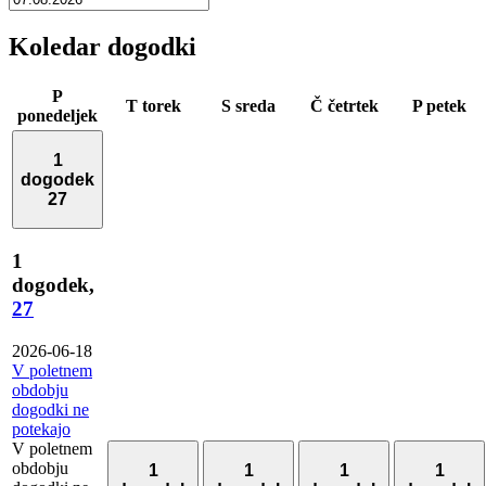
Koledar dogodki
P
T
torek
S
sreda
Č
četrtek
P
petek
ponedeljek
1
dogodek
27
1
dogodek,
27
2026-06-18
V poletnem
obdobju
dogodki ne
potekajo
V poletnem
obdobju
1
1
1
1