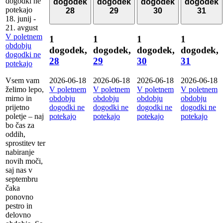
dogodki ne
dogodek
dogodek
dogodek
dogodek
potekajo
28
29
30
31
18. junij
-
21. avgust
V poletnem
1
1
1
1
obdobju
dogodek,
dogodek,
dogodek,
dogodek,
dogodki ne
28
29
30
31
potekajo
Vsem vam
2026-06-18
2026-06-18
2026-06-18
2026-06-18
želimo lepo,
V poletnem
V poletnem
V poletnem
V poletnem
mirno in
obdobju
obdobju
obdobju
obdobju
prijetno
dogodki ne
dogodki ne
dogodki ne
dogodki ne
poletje – naj
potekajo
potekajo
potekajo
potekajo
bo čas za
oddih,
sprostitev ter
nabiranje
novih moči,
saj nas v
septembru
čaka
ponovno
pestro in
delovno