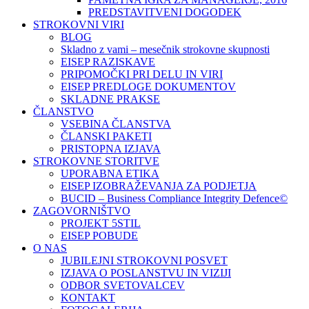
PREDSTAVITVENI DOGODEK
STROKOVNI VIRI
BLOG
Skladno z vami – mesečnik strokovne skupnosti
EISEP RAZISKAVE
PRIPOMOČKI PRI DELU IN VIRI
EISEP PREDLOGE DOKUMENTOV
SKLADNE PRAKSE
ČLANSTVO
VSEBINA ČLANSTVA
ČLANSKI PAKETI
PRISTOPNA IZJAVA
STROKOVNE STORITVE
UPORABNA ETIKA
EISEP IZOBRAŽEVANJA ZA PODJETJA
BUCID – Business Compliance Integrity Defence©
ZAGOVORNIŠTVO
PROJEKT 5STIL
EISEP POBUDE
O NAS
JUBILEJNI STROKOVNI POSVET
IZJAVA O POSLANSTVU IN VIZIJI
ODBOR SVETOVALCEV
KONTAKT