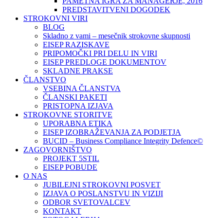
PAMETNA IGRA ZA MANAGERJE, 2016
PREDSTAVITVENI DOGODEK
STROKOVNI VIRI
BLOG
Skladno z vami – mesečnik strokovne skupnosti
EISEP RAZISKAVE
PRIPOMOČKI PRI DELU IN VIRI
EISEP PREDLOGE DOKUMENTOV
SKLADNE PRAKSE
ČLANSTVO
VSEBINA ČLANSTVA
ČLANSKI PAKETI
PRISTOPNA IZJAVA
STROKOVNE STORITVE
UPORABNA ETIKA
EISEP IZOBRAŽEVANJA ZA PODJETJA
BUCID – Business Compliance Integrity Defence©
ZAGOVORNIŠTVO
PROJEKT 5STIL
EISEP POBUDE
O NAS
JUBILEJNI STROKOVNI POSVET
IZJAVA O POSLANSTVU IN VIZIJI
ODBOR SVETOVALCEV
KONTAKT