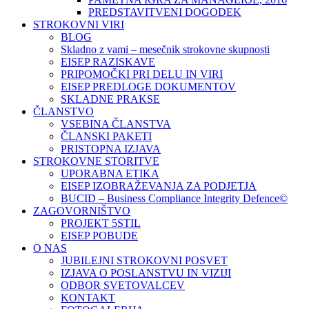
PREDSTAVITVENI DOGODEK
STROKOVNI VIRI
BLOG
Skladno z vami – mesečnik strokovne skupnosti
EISEP RAZISKAVE
PRIPOMOČKI PRI DELU IN VIRI
EISEP PREDLOGE DOKUMENTOV
SKLADNE PRAKSE
ČLANSTVO
VSEBINA ČLANSTVA
ČLANSKI PAKETI
PRISTOPNA IZJAVA
STROKOVNE STORITVE
UPORABNA ETIKA
EISEP IZOBRAŽEVANJA ZA PODJETJA
BUCID – Business Compliance Integrity Defence©
ZAGOVORNIŠTVO
PROJEKT 5STIL
EISEP POBUDE
O NAS
JUBILEJNI STROKOVNI POSVET
IZJAVA O POSLANSTVU IN VIZIJI
ODBOR SVETOVALCEV
KONTAKT