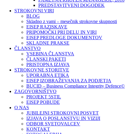
PREDSTAVITVENI DOGODEK
STROKOVNI VIRI
BLOG
Skladno z vami – mesečnik strokovne skupnosti
EISEP RAZISKAVE
PRIPOMOČKI PRI DELU IN VIRI
EISEP PREDLOGE DOKUMENTOV
SKLADNE PRAKSE
ČLANSTVO
VSEBINA ČLANSTVA
ČLANSKI PAKETI
PRISTOPNA IZJAVA
STROKOVNE STORITVE
UPORABNA ETIKA
EISEP IZOBRAŽEVANJA ZA PODJETJA
BUCID – Business Compliance Integrity Defence©
ZAGOVORNIŠTVO
PROJEKT 5STIL
EISEP POBUDE
O NAS
JUBILEJNI STROKOVNI POSVET
IZJAVA O POSLANSTVU IN VIZIJI
ODBOR SVETOVALCEV
KONTAKT