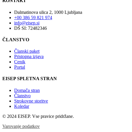
KONTAKT
Dalmatinova ulica 2, 1000 Ljubljana
+00 386 59 821 974
info@eisep.si
DŠ SI: 72482346
ČLANSTVO
Članski paket
Pristopna izjava
Cenik
Portal
EISEP SPLETNA STRAN
Domača stran
Članstvo
Strokovne storitve
Koledar
© 2024 EISEP. Vse pravice pridržane.
Varovanje podatkov