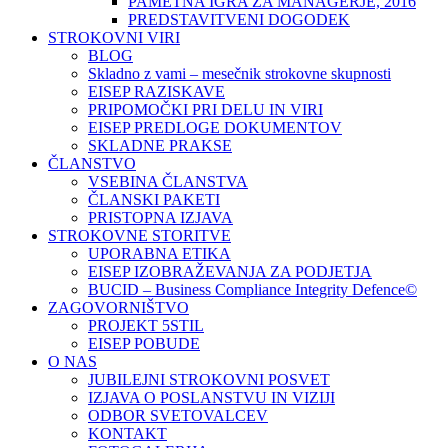
PAMETNA IGRA ZA MANAGERJE, 2016
PREDSTAVITVENI DOGODEK
STROKOVNI VIRI
BLOG
Skladno z vami – mesečnik strokovne skupnosti
EISEP RAZISKAVE
PRIPOMOČKI PRI DELU IN VIRI
EISEP PREDLOGE DOKUMENTOV
SKLADNE PRAKSE
ČLANSTVO
VSEBINA ČLANSTVA
ČLANSKI PAKETI
PRISTOPNA IZJAVA
STROKOVNE STORITVE
UPORABNA ETIKA
EISEP IZOBRAŽEVANJA ZA PODJETJA
BUCID – Business Compliance Integrity Defence©
ZAGOVORNIŠTVO
PROJEKT 5STIL
EISEP POBUDE
O NAS
JUBILEJNI STROKOVNI POSVET
IZJAVA O POSLANSTVU IN VIZIJI
ODBOR SVETOVALCEV
KONTAKT