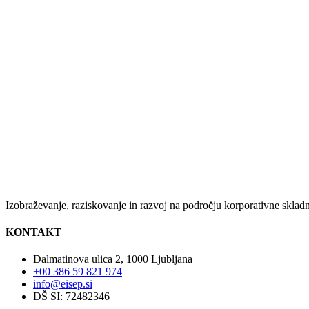
Izobraževanje, raziskovanje in razvoj na področju korporativne skladno
KONTAKT
Dalmatinova ulica 2, 1000 Ljubljana
+00 386 59 821 974
info@eisep.si
DŠ SI: 72482346