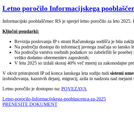
Letno poročilo Informacijskega pooblaščen
Informacijski pooblaščenec RS je sprejel letno poročilo za leto 2025.
Ključni poudarki:
Revizija poslovanja IP s strani Računskega sodišča je bila zak
Na področju dostopa do informacij javnega značaja so lansko leto
Na področju varstva osebnih podatkov so zabeležili še posebej
veliko dodatno obremenitev zaposlenih;
V letu 2025 so izdali skoraj 40% več mnenj za zakonodajne predl
V okvir pristojnosti IP od konca lanskega leta sodijo tudi
sistemi umet
izobraževanja, kaznivih dejanj, migracij, azila in nadzora nad mejami 
Letno poročilo je dostopno na:
POVEZAVA
Letno-porocilo-Informacijskega-pooblascenca-za-2025
PRENESITE DOKUMENT