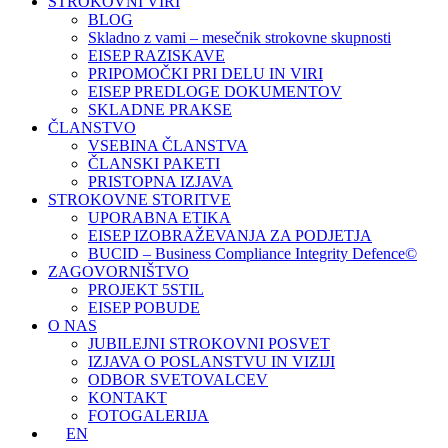
STROKOVNI VIRI
BLOG
Skladno z vami – mesečnik strokovne skupnosti
EISEP RAZISKAVE
PRIPOMOČKI PRI DELU IN VIRI
EISEP PREDLOGE DOKUMENTOV
SKLADNE PRAKSE
ČLANSTVO
VSEBINA ČLANSTVA
ČLANSKI PAKETI
PRISTOPNA IZJAVA
STROKOVNE STORITVE
UPORABNA ETIKA
EISEP IZOBRAŽEVANJA ZA PODJETJA
BUCID – Business Compliance Integrity Defence©
ZAGOVORNIŠTVO
PROJEKT 5STIL
EISEP POBUDE
O NAS
JUBILEJNI STROKOVNI POSVET
IZJAVA O POSLANSTVU IN VIZIJI
ODBOR SVETOVALCEV
KONTAKT
FOTOGALERIJA
EN