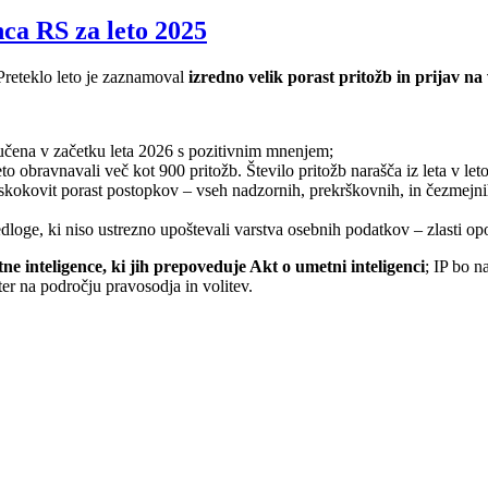
ca RS za leto 2025
 Preteklo leto je zaznamoval
izredno velik porast pritožb in prijav na
ljučena v začetku leta 2026 s pozitivnim mnenjem;
 obravnavali več kot 900 pritožb. Število pritožb narašča iz leta v let
 skokovit porast postopkov – vseh nadzornih, prekrškovnih, in čezmejn
oge, ki niso ustrezno upoštevali varstva osebnih podatkov – zlasti opoz
ne inteligence, ki jih prepoveduje Akt o umetni inteligenci
; IP bo n
ter na področju pravosodja in volitev.