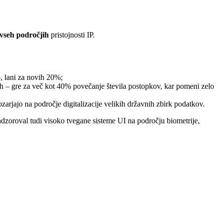
 vseh področjih
pristojnosti IP.
o, lani za novih 20%;
ih – gre za več kot 40% povečanje števila postopkov, kar pomeni zelo
arjajo na področje digitalizacije velikih državnih zbirk podatkov.
adzoroval tudi visoko tvegane sisteme UI na področju biometrije,