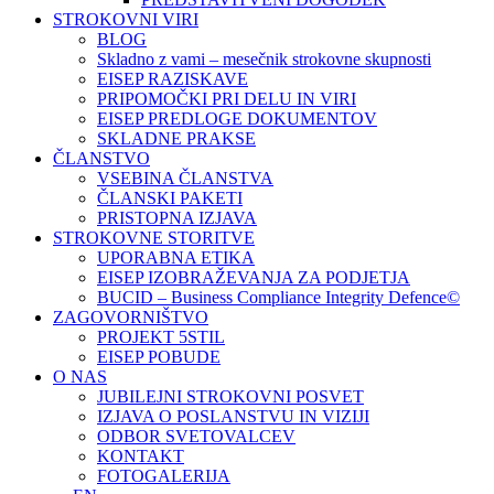
STROKOVNI VIRI
BLOG
Skladno z vami – mesečnik strokovne skupnosti
EISEP RAZISKAVE
PRIPOMOČKI PRI DELU IN VIRI
EISEP PREDLOGE DOKUMENTOV
SKLADNE PRAKSE
ČLANSTVO
VSEBINA ČLANSTVA
ČLANSKI PAKETI
PRISTOPNA IZJAVA
STROKOVNE STORITVE
UPORABNA ETIKA
EISEP IZOBRAŽEVANJA ZA PODJETJA
BUCID – Business Compliance Integrity Defence©
ZAGOVORNIŠTVO
PROJEKT 5STIL
EISEP POBUDE
O NAS
JUBILEJNI STROKOVNI POSVET
IZJAVA O POSLANSTVU IN VIZIJI
ODBOR SVETOVALCEV
KONTAKT
FOTOGALERIJA