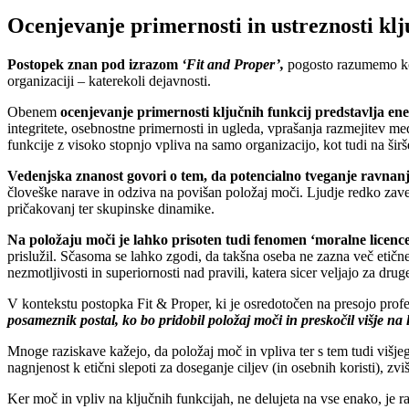
Ocenjevanje primernosti in ustreznosti klju
Postopek znan pod izrazom
‘Fit and Proper’,
pogosto razumemo kot 
organizaciji – katerekoli dejavnosti.
Obenem
ocenjevanje primernosti ključnih funkcij predstavlja
ene
integritete, osebnostne primernosti in ugleda, vprašanja razmejitev 
funkcije z visoko stopnjo vpliva na samo organizacijo, kot tudi na ši
Vedenjska znanost govori o tem, da potencialno tveganje ravnanj
človeške narave in odziva na povišan položaj moči. Ljudje redko zaves
pričakovanj ter skupinske dinamike.
Na položaju moči je lahko prisoten tudi fenomen ‘moralne licenc
prislužil. Sčasoma se lahko zgodi, da takšna oseba ne zazna več etičn
nezmotljivosti in superiornosti nad pravili, katera sicer veljajo za dru
V kontekstu postopka Fit & Proper, ki je osredotočen na presojo profe
posameznik postal, ko bo pridobil položaj moči in preskočil višje na l
Mnoge raziskave kažejo, da položaj moč in vpliva ter s tem tudi višjega
nagnjenost k etični slepoti za doseganje ciljev (in osebnih koristi), zvi
Ker moč in vpliv na ključnih funkcijah, ne delujeta na vse enako, je 