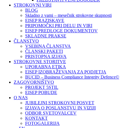
STROKOVNI VIRI
BLOG
Skladno z vami – mesečnik strokovne skupnosti
EISEP RAZISKAVE
PRIPOMOČKI PRI DELU IN VIRI
EISEP PREDLOGE DOKUMENTOV
SKLADNE PRAKSE
ČLANSTVO
VSEBINA ČLANSTVA
ČLANSKI PAKETI
PRISTOPNA IZJAVA
STROKOVNE STORITVE
UPORABNA ETIKA
EISEP IZOBRAŽEVANJA ZA PODJETJA
BUCID – Business Compliance Integrity Defence©
ZAGOVORNIŠTVO
PROJEKT 5STIL
EISEP POBUDE
O NAS
JUBILEJNI STROKOVNI POSVET
IZJAVA O POSLANSTVU IN VIZIJI
ODBOR SVETOVALCEV
KONTAKT
FOTOGALERIJA