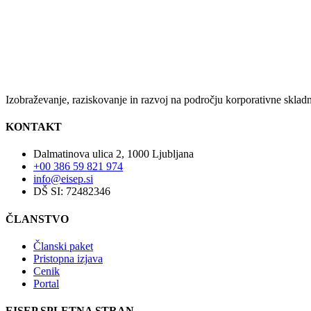
Izobraževanje, raziskovanje in razvoj na področju korporativne skladno
KONTAKT
Dalmatinova ulica 2, 1000 Ljubljana
+00 386 59 821 974
info@eisep.si
DŠ SI: 72482346
ČLANSTVO
Članski paket
Pristopna izjava
Cenik
Portal
EISEP SPLETNA STRAN