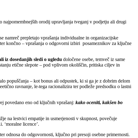
o najpomembnejših orodij upravljanja tveganj v podjetju ali drugi
 se namreč prepletajo vprašanja individualne in organizacijske
v ter končno – vprašanja o odgovorni izbiri posameznikov za ključne
i iz dosedanjih sledi o ugledu
določene osebe, temveč iz same
nju etične slepote – pod vplivom okoliščin, pritiska ciljev in
alo popuščanja – kot bonus ali odpustek, ki si ga je z dobrim delom
tično ravnanje, le-tega racionalizira ter podleže predsodku o lastni
prej povedano eno od ključnih vprašanj:
kako oceniti, kakšen bo
ižje na lestvici empatije in usmerjenosti v skupnost, povečuje
.i. ‘moralne licence’.
ter odnosa do odgovornosti, ključno pri presoji osebne primernosti.