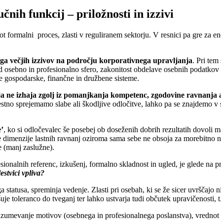
čnih funkcij – priložnosti in izzivi
formalni proces, zlasti v reguliranem sektorju. V resnici pa gre za en
ga večjih izzivov na področju korporativnega upravljanja
. Pri tem
med osebno in profesionalno sfero, zakonitost obdelave osebnih podatko
rše gospodarske, finančne in družbene sisteme.
a ne izhaja zgolj iz pomanjkanja kompetenc, zgodovine ravnanja al
tno sprejemamo slabe ali škodljive odločitve, lahko pa se znajdemo v sta
e’
, ko si odločevalec še posebej ob doseženih dobrih rezultatih dovoli m
e dimenzije lastnih ravnanj oziroma sama sebe ne obsoja za morebitno nee
ge (manj zaslužne).
sionalnih referenc, izkušenj, formalno skladnost in ugled, je glede na 
estvici vpliva?
 statusa, spreminja vedenje. Zlasti pri osebah, ki se že sicer uvrščajo n
šuje toleranco do tveganj ter lahko ustvarja tudi občutek upravičenosti, t
razumevanje motivov (osebnega in profesionalnega poslanstva), vrednot 