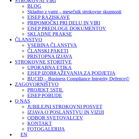
STROKOVNI VIRI
BLOG
Skladno z vami – mesečnik strokovne skupnosti
EISEP RAZISKAVE
PRIPOMOČKI PRI DELU IN VIRI
EISEP PREDLOGE DOKUMENTOV
SKLADNE PRAKSE
ČLANSTVO
VSEBINA ČLANSTVA
ČLANSKI PAKETI
PRISTOPNA IZJAVA
STROKOVNE STORITVE
UPORABNA ETIKA
EISEP IZOBRAŽEVANJA ZA PODJETJA
BUCID – Business Compliance Integrity Defence©
ZAGOVORNIŠTVO
PROJEKT 5STIL
EISEP POBUDE
O NAS
JUBILEJNI STROKOVNI POSVET
IZJAVA O POSLANSTVU IN VIZIJI
ODBOR SVETOVALCEV
KONTAKT
FOTOGALERIJA
EN