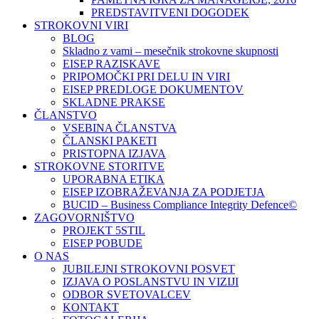
PREDSTAVITVENI DOGODEK
STROKOVNI VIRI
BLOG
Skladno z vami – mesečnik strokovne skupnosti
EISEP RAZISKAVE
PRIPOMOČKI PRI DELU IN VIRI
EISEP PREDLOGE DOKUMENTOV
SKLADNE PRAKSE
ČLANSTVO
VSEBINA ČLANSTVA
ČLANSKI PAKETI
PRISTOPNA IZJAVA
STROKOVNE STORITVE
UPORABNA ETIKA
EISEP IZOBRAŽEVANJA ZA PODJETJA
BUCID – Business Compliance Integrity Defence©
ZAGOVORNIŠTVO
PROJEKT 5STIL
EISEP POBUDE
O NAS
JUBILEJNI STROKOVNI POSVET
IZJAVA O POSLANSTVU IN VIZIJI
ODBOR SVETOVALCEV
KONTAKT