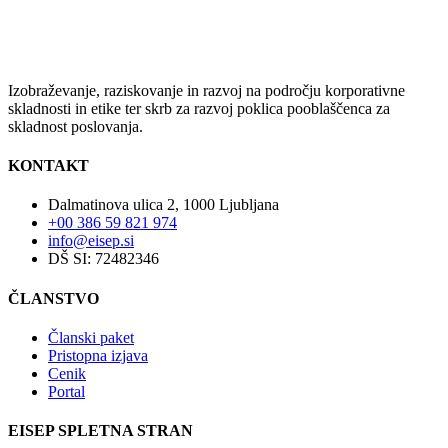
Izobraževanje, raziskovanje in razvoj na področju korporativne
skladnosti in etike ter skrb za razvoj poklica pooblaščenca za
skladnost poslovanja.
KONTAKT
Dalmatinova ulica 2, 1000 Ljubljana
+00 386 59 821 974
info@eisep.si
DŠ SI: 72482346
ČLANSTVO
Članski paket
Pristopna izjava
Cenik
Portal
EISEP SPLETNA STRAN