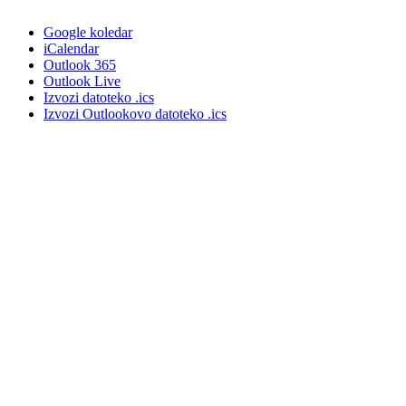
Google koledar
iCalendar
Outlook 365
Outlook Live
Izvozi datoteko .ics
Izvozi Outlookovo datoteko .ics