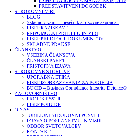
PAMETNA IGRA ZA MANAGERJE, 2016
PREDSTAVITVENI DOGODEK
STROKOVNI VIRI
BLOG
Skladno z vami – mesečnik strokovne skupnosti
EISEP RAZISKAVE
PRIPOMOČKI PRI DELU IN VIRI
EISEP PREDLOGE DOKUMENTOV
SKLADNE PRAKSE
ČLANSTVO
VSEBINA ČLANSTVA
ČLANSKI PAKETI
PRISTOPNA IZJAVA
STROKOVNE STORITVE
UPORABNA ETIKA
EISEP IZOBRAŽEVANJA ZA PODJETJA
BUCID – Business Compliance Integrity Defence©
ZAGOVORNIŠTVO
PROJEKT 5STIL
EISEP POBUDE
O NAS
JUBILEJNI STROKOVNI POSVET
IZJAVA O POSLANSTVU IN VIZIJI
ODBOR SVETOVALCEV
KONTAKT