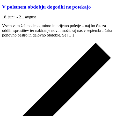
V poletnem obdobju dogodki ne potekajo
18. junij
-
21. avgust
Vsem vam želimo lepo, mirno in prijetno poletje – naj bo čas za
oddih, sprostitev ter nabiranje novih moči, saj nas v septembru čaka
ponovno pestro in delovno obdobje. Se […]