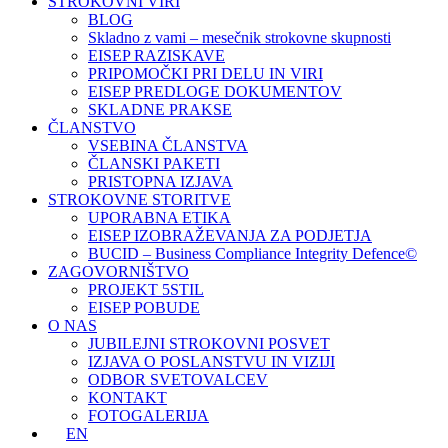
STROKOVNI VIRI
BLOG
Skladno z vami – mesečnik strokovne skupnosti
EISEP RAZISKAVE
PRIPOMOČKI PRI DELU IN VIRI
EISEP PREDLOGE DOKUMENTOV
SKLADNE PRAKSE
ČLANSTVO
VSEBINA ČLANSTVA
ČLANSKI PAKETI
PRISTOPNA IZJAVA
STROKOVNE STORITVE
UPORABNA ETIKA
EISEP IZOBRAŽEVANJA ZA PODJETJA
BUCID – Business Compliance Integrity Defence©
ZAGOVORNIŠTVO
PROJEKT 5STIL
EISEP POBUDE
O NAS
JUBILEJNI STROKOVNI POSVET
IZJAVA O POSLANSTVU IN VIZIJI
ODBOR SVETOVALCEV
KONTAKT
FOTOGALERIJA
EN