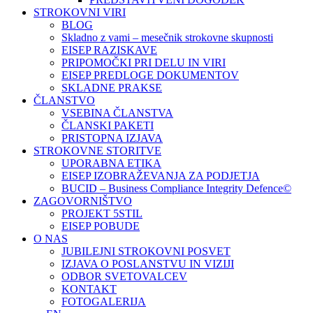
STROKOVNI VIRI
BLOG
Skladno z vami – mesečnik strokovne skupnosti
EISEP RAZISKAVE
PRIPOMOČKI PRI DELU IN VIRI
EISEP PREDLOGE DOKUMENTOV
SKLADNE PRAKSE
ČLANSTVO
VSEBINA ČLANSTVA
ČLANSKI PAKETI
PRISTOPNA IZJAVA
STROKOVNE STORITVE
UPORABNA ETIKA
EISEP IZOBRAŽEVANJA ZA PODJETJA
BUCID – Business Compliance Integrity Defence©
ZAGOVORNIŠTVO
PROJEKT 5STIL
EISEP POBUDE
O NAS
JUBILEJNI STROKOVNI POSVET
IZJAVA O POSLANSTVU IN VIZIJI
ODBOR SVETOVALCEV
KONTAKT
FOTOGALERIJA