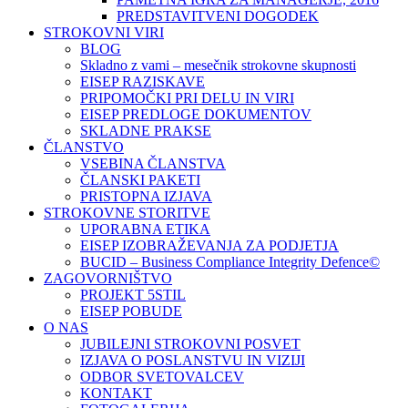
PREDSTAVITVENI DOGODEK
STROKOVNI VIRI
BLOG
Skladno z vami – mesečnik strokovne skupnosti
EISEP RAZISKAVE
PRIPOMOČKI PRI DELU IN VIRI
EISEP PREDLOGE DOKUMENTOV
SKLADNE PRAKSE
ČLANSTVO
VSEBINA ČLANSTVA
ČLANSKI PAKETI
PRISTOPNA IZJAVA
STROKOVNE STORITVE
UPORABNA ETIKA
EISEP IZOBRAŽEVANJA ZA PODJETJA
BUCID – Business Compliance Integrity Defence©
ZAGOVORNIŠTVO
PROJEKT 5STIL
EISEP POBUDE
O NAS
JUBILEJNI STROKOVNI POSVET
IZJAVA O POSLANSTVU IN VIZIJI
ODBOR SVETOVALCEV
KONTAKT