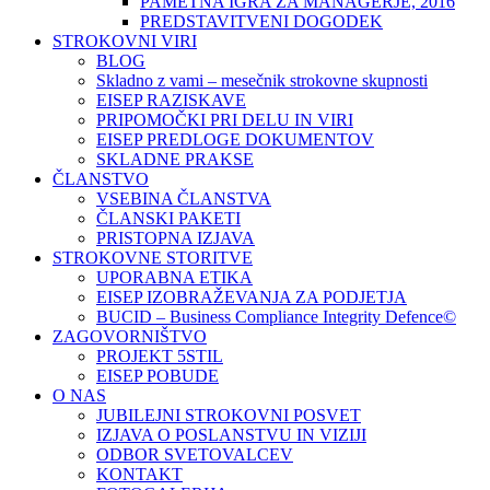
PAMETNA IGRA ZA MANAGERJE, 2016
PREDSTAVITVENI DOGODEK
STROKOVNI VIRI
BLOG
Skladno z vami – mesečnik strokovne skupnosti
EISEP RAZISKAVE
PRIPOMOČKI PRI DELU IN VIRI
EISEP PREDLOGE DOKUMENTOV
SKLADNE PRAKSE
ČLANSTVO
VSEBINA ČLANSTVA
ČLANSKI PAKETI
PRISTOPNA IZJAVA
STROKOVNE STORITVE
UPORABNA ETIKA
EISEP IZOBRAŽEVANJA ZA PODJETJA
BUCID – Business Compliance Integrity Defence©
ZAGOVORNIŠTVO
PROJEKT 5STIL
EISEP POBUDE
O NAS
JUBILEJNI STROKOVNI POSVET
IZJAVA O POSLANSTVU IN VIZIJI
ODBOR SVETOVALCEV
KONTAKT