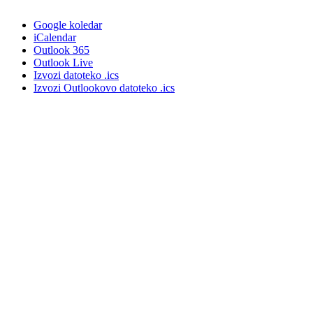
Google koledar
iCalendar
Outlook 365
Outlook Live
Izvozi datoteko .ics
Izvozi Outlookovo datoteko .ics