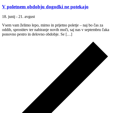
V poletnem obdobju dogodki ne potekajo
18. junij
-
21. avgust
Vsem vam želimo lepo, mirno in prijetno poletje – naj bo čas za
oddih, sprostitev ter nabiranje novih moči, saj nas v septembru čaka
ponovno pestro in delovno obdobje. Se […]