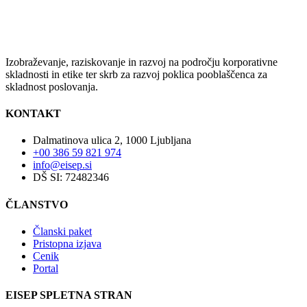
Izobraževanje, raziskovanje in razvoj na področju korporativne
skladnosti in etike ter skrb za razvoj poklica pooblaščenca za
skladnost poslovanja.
KONTAKT
Dalmatinova ulica 2, 1000 Ljubljana
+00 386 59 821 974
info@eisep.si
DŠ SI: 72482346
ČLANSTVO
Članski paket
Pristopna izjava
Cenik
Portal
EISEP SPLETNA STRAN