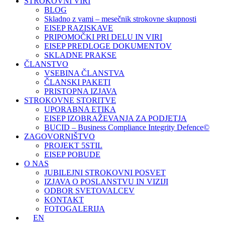
STROKOVNI VIRI
BLOG
Skladno z vami – mesečnik strokovne skupnosti
EISEP RAZISKAVE
PRIPOMOČKI PRI DELU IN VIRI
EISEP PREDLOGE DOKUMENTOV
SKLADNE PRAKSE
ČLANSTVO
VSEBINA ČLANSTVA
ČLANSKI PAKETI
PRISTOPNA IZJAVA
STROKOVNE STORITVE
UPORABNA ETIKA
EISEP IZOBRAŽEVANJA ZA PODJETJA
BUCID – Business Compliance Integrity Defence©
ZAGOVORNIŠTVO
PROJEKT 5STIL
EISEP POBUDE
O NAS
JUBILEJNI STROKOVNI POSVET
IZJAVA O POSLANSTVU IN VIZIJI
ODBOR SVETOVALCEV
KONTAKT
FOTOGALERIJA
EN