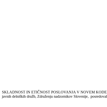
SKLADNOST IN ETIČNOST POSLOVANJA V NOVEM KODEKSU UPRAV
javnih delniških družb, Združenju nadzornikov Slovenije, posredova