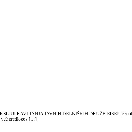
LJANJA JAVNIH DELNIŠKIH DRUŽB EISEP je v okviru javneg
l več predlogov […]