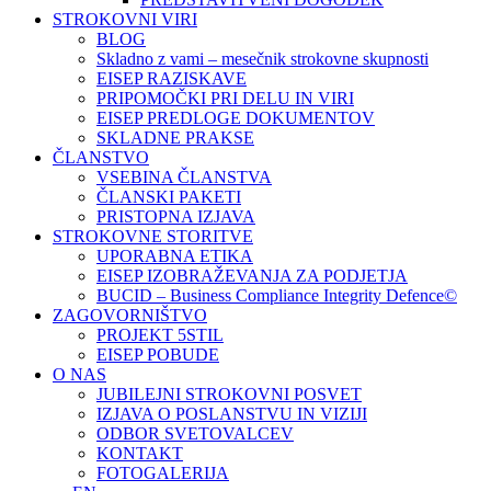
STROKOVNI VIRI
BLOG
Skladno z vami – mesečnik strokovne skupnosti
EISEP RAZISKAVE
PRIPOMOČKI PRI DELU IN VIRI
EISEP PREDLOGE DOKUMENTOV
SKLADNE PRAKSE
ČLANSTVO
VSEBINA ČLANSTVA
ČLANSKI PAKETI
PRISTOPNA IZJAVA
STROKOVNE STORITVE
UPORABNA ETIKA
EISEP IZOBRAŽEVANJA ZA PODJETJA
BUCID – Business Compliance Integrity Defence©
ZAGOVORNIŠTVO
PROJEKT 5STIL
EISEP POBUDE
O NAS
JUBILEJNI STROKOVNI POSVET
IZJAVA O POSLANSTVU IN VIZIJI
ODBOR SVETOVALCEV
KONTAKT
FOTOGALERIJA