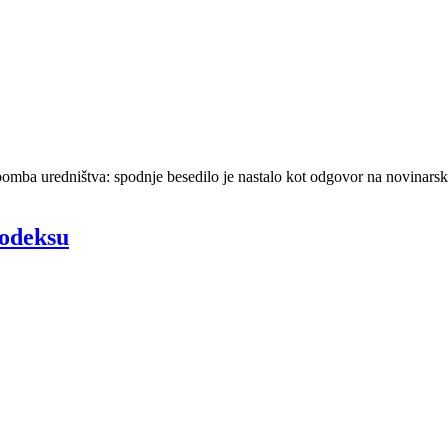
tva: spodnje besedilo je nastalo kot odgovor na novinarsko vpr
kodeksu