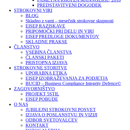
PREDSTAVITVENI DOGODEK
STROKOVNI VIRI
BLOG
Skladno z vami – mesečnik strokovne skupnosti
EISEP RAZISKAVE
PRIPOMOČKI PRI DELU IN VIRI
EISEP PREDLOGE DOKUMENTOV
SKLADNE PRAKSE
ČLANSTVO
VSEBINA ČLANSTVA
ČLANSKI PAKETI
PRISTOPNA IZJAVA
STROKOVNE STORITVE
UPORABNA ETIKA
EISEP IZOBRAŽEVANJA ZA PODJETJA
BUCID – Business Compliance Integrity Defence©
ZAGOVORNIŠTVO
PROJEKT 5STIL
EISEP POBUDE
O NAS
JUBILEJNI STROKOVNI POSVET
IZJAVA O POSLANSTVU IN VIZIJI
ODBOR SVETOVALCEV
KONTAKT