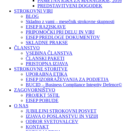
PAMETNA IGRA ZA MANAGERJE, 2016
PREDSTAVITVENI DOGODEK
STROKOVNI VIRI
BLOG
Skladno z vami – mesečnik strokovne skupnosti
EISEP RAZISKAVE
PRIPOMOČKI PRI DELU IN VIRI
EISEP PREDLOGE DOKUMENTOV
SKLADNE PRAKSE
ČLANSTVO
VSEBINA ČLANSTVA
ČLANSKI PAKETI
PRISTOPNA IZJAVA
STROKOVNE STORITVE
UPORABNA ETIKA
EISEP IZOBRAŽEVANJA ZA PODJETJA
BUCID – Business Compliance Integrity Defence©
ZAGOVORNIŠTVO
PROJEKT 5STIL
EISEP POBUDE
O NAS
JUBILEJNI STROKOVNI POSVET
IZJAVA O POSLANSTVU IN VIZIJI
ODBOR SVETOVALCEV
KONTAKT