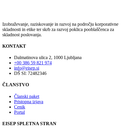
Izobraževanje, raziskovanje in razvoj na področju korporativne
skladnosti in etike ter skrb za razvoj poklica pooblaščenca za
skladnost poslovanja.
KONTAKT
Dalmatinova ulica 2, 1000 Ljubljana
+00 386 59 821 974
info@eisep.si
DŠ SI: 72482346
ČLANSTVO
Članski paket
Pristopna izjava
Cenik
Portal
EISEP SPLETNA STRAN