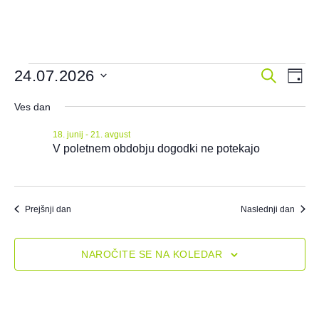
dogod
Do
24.07.2026
ISKANJE
DAN
Izberite
Po
Navig
datum
Ves dan
Na
za
18. junij
-
21. avgust
V poletnem obdobju dogodki ne potekajo
iskanj
in
ogled
Prejšnji dan
Naslednji dan
NAROČITE SE NA KOLEDAR