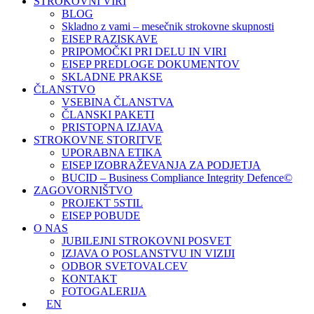
STROKOVNI VIRI
BLOG
Skladno z vami – mesečnik strokovne skupnosti
EISEP RAZISKAVE
PRIPOMOČKI PRI DELU IN VIRI
EISEP PREDLOGE DOKUMENTOV
SKLADNE PRAKSE
ČLANSTVO
VSEBINA ČLANSTVA
ČLANSKI PAKETI
PRISTOPNA IZJAVA
STROKOVNE STORITVE
UPORABNA ETIKA
EISEP IZOBRAŽEVANJA ZA PODJETJA
BUCID – Business Compliance Integrity Defence©
ZAGOVORNIŠTVO
PROJEKT 5STIL
EISEP POBUDE
O NAS
JUBILEJNI STROKOVNI POSVET
IZJAVA O POSLANSTVU IN VIZIJI
ODBOR SVETOVALCEV
KONTAKT
FOTOGALERIJA
EN