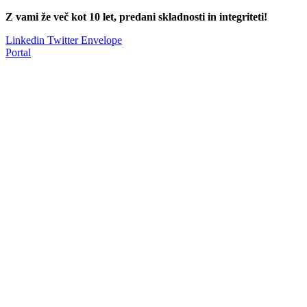
Skip
Z vami že več kot 10 let, predani skladnosti in integriteti!
to
Linkedin
Twitter
Envelope
content
Portal