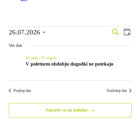
dogodki
dogodki
Dogo
26.07.2026
Iskanje
Dan
Pogle
for
Navigaci
Izberite
Navig
datum
Ves dan
26.
za
07.
iskanje
18. junij
-
21. avgust
2026
in
V poletnem obdobju dogodki ne potekajo
oglede
Prejšnji dan
Naslednji dan
Naročite se na koledar