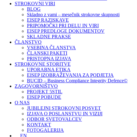
STROKOVNI VIRI
BLOG
Skladno z vami – mesečnik strokovne skupnosti
EISEP RAZISKAVE
PRIPOMOČKI PRI DELU IN VIRI
EISEP PREDLOGE DOKUMENTOV
SKLADNE PRAKSE
ČLANSTVO
VSEBINA ČLANSTVA
ČLANSKI PAKETI
PRISTOPNA IZJAVA
STROKOVNE STORITVE
UPORABNA ETIKA
EISEP IZOBRAŽEVANJA ZA PODJETJA
BUCID – Business Compliance Integrity Defence©
ZAGOVORNIŠTVO
PROJEKT 5STIL
EISEP POBUDE
O NAS
JUBILEJNI STROKOVNI POSVET
IZJAVA O POSLANSTVU IN VIZIJI
ODBOR SVETOVALCEV
KONTAKT
FOTOGALERIJA
EN