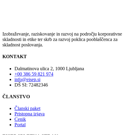
Izobraževanje, raziskovanje in razvoj na področju korporativne
skladnosti in etike ter skrb za razvoj poklica pooblaščenca za
skladnost poslovanja.
KONTAKT
Dalmatinova ulica 2, 1000 Ljubljana
+00 386 59 821 974
info@eisep.si
DŠ SI: 72482346
ČLANSTVO
Članski paket
Pristopna izjava
Cenik
Portal