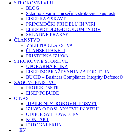
STROKOVNI VIRI
BLOG
Skladno z vami – mesečnik strokovne skupnosti
EISEP RAZISKAVE
PRIPOMOČKI PRI DELU IN VIRI
EISEP PREDLOGE DOKUMENTOV
SKLADNE PRAKSE
ČLANSTVO
VSEBINA ČLANSTVA
ČLANSKI PAKETI
PRISTOPNA IZJAVA
STROKOVNE STORITVE
UPORABNA ETIKA
EISEP IZOBRAŽEVANJA ZA PODJETJA
BUCID – Business Compliance Integrity Defence©
ZAGOVORNIŠTVO
PROJEKT 5STIL
EISEP POBUDE
O NAS
JUBILEJNI STROKOVNI POSVET
IZJAVA O POSLANSTVU IN VIZIJI
ODBOR SVETOVALCEV
KONTAKT
FOTOGALERIJA
EN