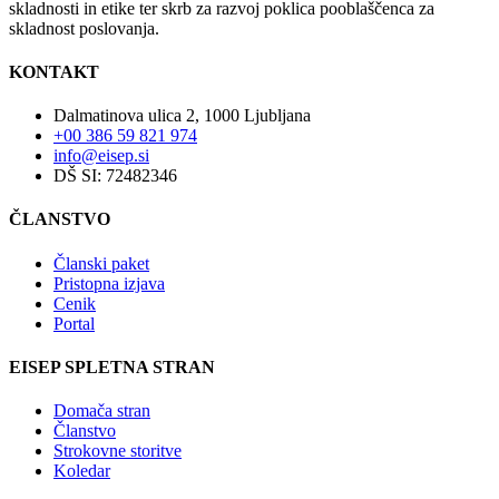
skladnosti in etike ter skrb za razvoj poklica pooblaščenca za
skladnost poslovanja.
KONTAKT
Dalmatinova ulica 2, 1000 Ljubljana
+00 386 59 821 974
info@eisep.si
DŠ SI: 72482346
ČLANSTVO
Članski paket
Pristopna izjava
Cenik
Portal
EISEP SPLETNA STRAN
Domača stran
Članstvo
Strokovne storitve
Koledar